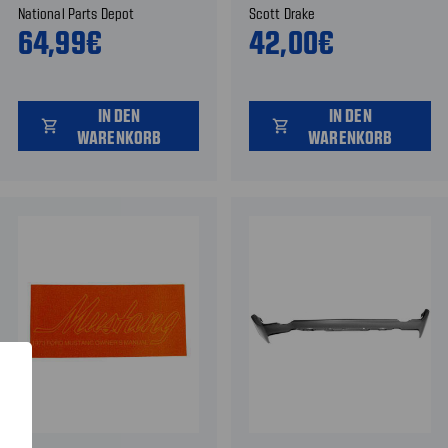
National Parts Depot
Scott Drake
64,99€
42,00€
IN DEN
IN DEN
shopping_cart
shopping_cart
WARENKORB
WARENKORB