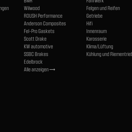
BMR
Fahrwerk
ngen
Wilwood
Felgen und Reifen
ROUSH Performance
Getriebe
Anderson Composites
Hifi
Fel-Pro Gaskets
Innenraum
Scott Drake
Karosserie
KW automotive
Klima/Lüftung
SSBC Brakes
Kühlung und Riementrie
Edelbrock
Alle anzeigen
trending_flat