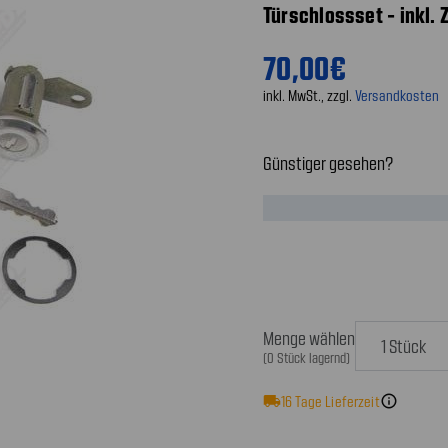
Türschlossset - inkl.
70,00€
inkl. MwSt., zzgl.
Versandkosten
Günstiger gesehen?
Menge wählen
(0 Stück lagernd)
local_shipping
16
Tage Lieferzeit
info