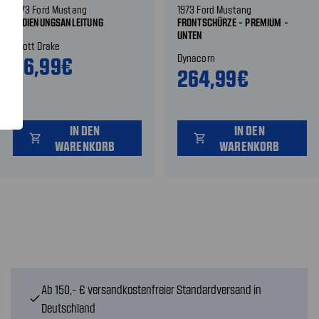
1973 Ford Mustang
1973 Ford Mustang
BEDIENUNGSANLEITUNG
FRONTSCHÜRZE - PREMIUM -
UNTEN
Scott Drake
Dynacorn
26,99€
264,99€
IN DEN
IN DEN
shopping_cart
shopping_cart
WARENKORB
WARENKORB
Ab 150,- € versandkostenfreier Standardversand in
check
Deutschland