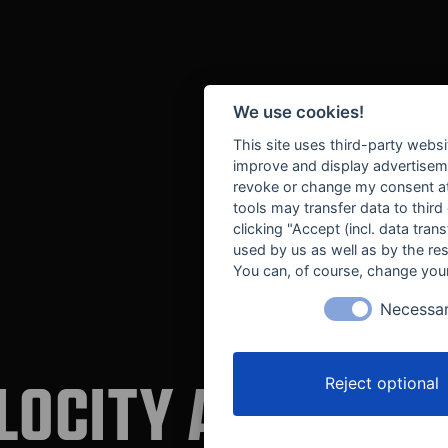
We use cookies!
This site uses third-party websi
improve and display advertisemen
revoke or change my consent at 
tools may transfer data to third
clicking "Accept (incl. data tra
used by us as well as by the re
You can, of course, change your
Necessa
LOCITY AUTOMOT
Reject optional