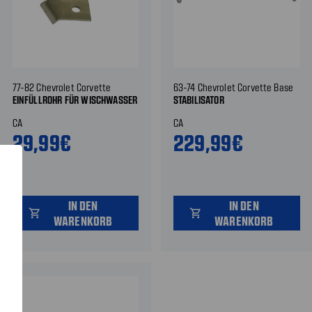
77-82 Chevrolet Corvette
63-74 Chevrolet Corvette Base
EINFÜLLROHR FÜR WISCHWASSER
STABILISATOR
CA
CA
29,99€
229,99€
IN DEN
IN DEN
shopping_cart
shopping_cart
WARENKORB
WARENKORB