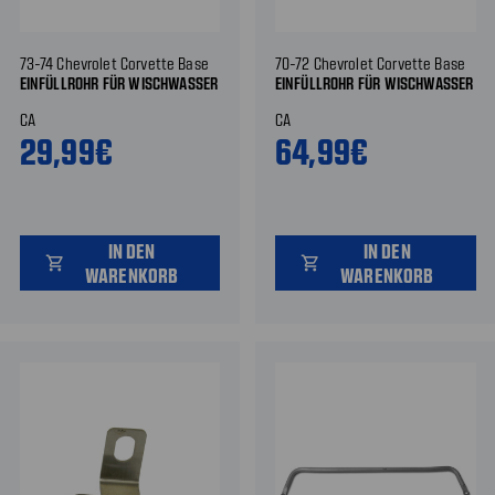
73-74 Chevrolet Corvette Base
70-72 Chevrolet Corvette Base
EINFÜLLROHR FÜR WISCHWASSER
EINFÜLLROHR FÜR WISCHWASSER
CA
CA
29,99€
64,99€
IN DEN
IN DEN
shopping_cart
shopping_cart
WARENKORB
WARENKORB