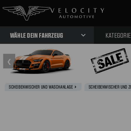
expand_more
WÄHLE DEIN FAHRZEUG
KATEGORI
❮
SCHEIBENWISCHER UND WASCHANLAGE
SCHEIBENWISCHER UND 
navigate_next