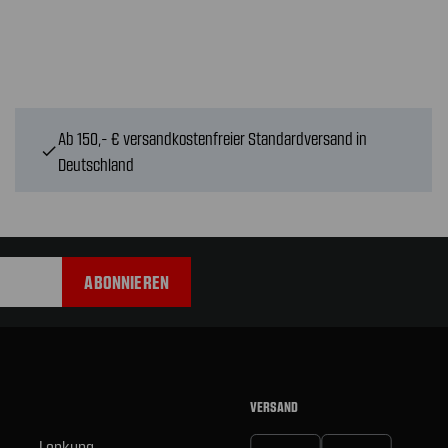
Ab 150,- € versandkostenfreier Standardversand in
check
Deutschland
VERSAND
Lenkung