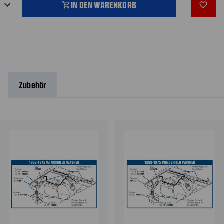
IN DEN WARENKORB
shopping_cart
favorite_outline
Zubehör