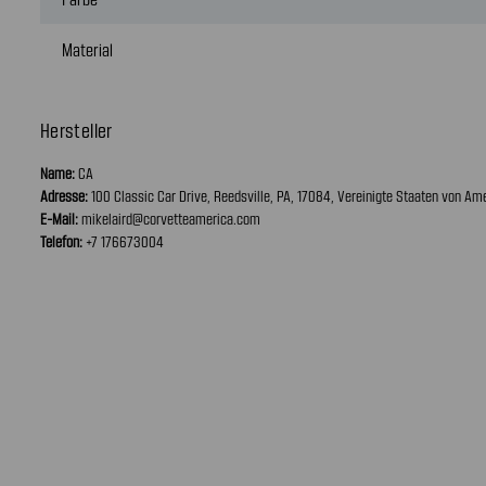
Material
Hersteller
Name:
CA
Adresse:
100 Classic Car Drive, Reedsville, PA, 17084, Vereinigte Staaten von Am
E-Mail:
mikelaird@corvetteamerica.com
Telefon:
+7 176673004