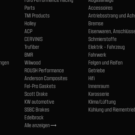
Parts
Accessoires
TMI Products
Antriebsstrang und Ac
Holley
Bremse
ACP
Eisenwaren, Anschlüsse
CERVINIS
Schmierstoffe
Trufiber
Elektrik - Fahrzeug
BMR
Fahrwerk
ngen
Wilwood
Felgen und Reifen
ROUSH Performance
Getriebe
Anderson Composites
Hifi
Fel-Pro Gaskets
Innenraum
Scott Drake
Karosserie
KW automotive
Klima/Lüftung
SSBC Brakes
Kühlung und Riementrie
Edelbrock
Alle anzeigen
trending_flat