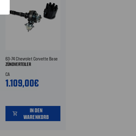
63-74 Chevrolet Corvette Base
ZÜNDVERTEILER
CA
1.109,00€
IN DEN
shopping_cart
WARENKORB