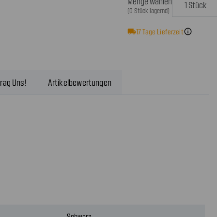
Menge wählen
(0 Stück lagernd)
local_shipping
17
Tage Lieferzeit
info
rag Uns!
Artikelbewertungen
Schwarz