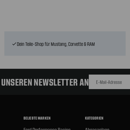
Dein Teile-Shop für Mustang, Corvette & RAM
check
E-Mail-
Adresse
R UNSEREN NEWSLETTER AN
BELIEBTE MARKEN
KATEGORIEN
Ford Performance Racing
Abgasanlage