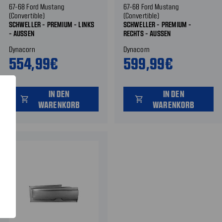
67-68 Ford Mustang
67-68 Ford Mustang
(Convertible)
(Convertible)
SCHWELLER - PREMIUM - LINKS
SCHWELLER - PREMIUM -
- AUSSEN
RECHTS - AUSSEN
Dynacorn
Dynacorn
554,99€
599,99€
IN DEN
IN DEN
shopping_cart
shopping_cart
WARENKORB
WARENKORB