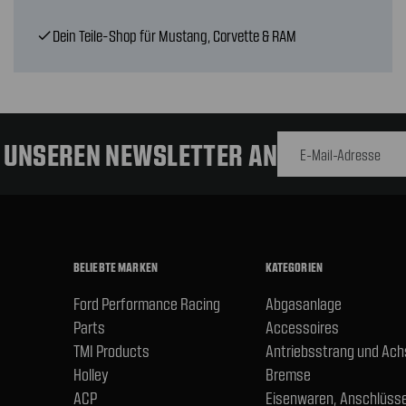
Dein Teile-Shop für Mustang, Corvette & RAM
check
E-Mail-
Adresse
R UNSEREN NEWSLETTER AN
BELIEBTE MARKEN
KATEGORIEN
Ford Performance Racing
Abgasanlage
Parts
Accessoires
TMI Products
Antriebsstrang und Ac
Holley
Bremse
ACP
Eisenwaren, Anschlüsse