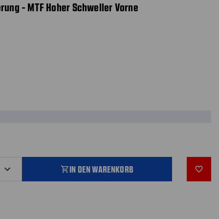
erung - MTF Hoher Schweller Vorne
IN DEN WARENKORB
shopping_cart
favorite_outline