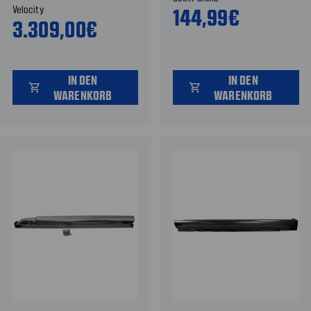
Velocity
144,99€
3.309,00€
IN DEN
IN DEN
shopping_cart
shopping_cart
WARENKORB
WARENKORB