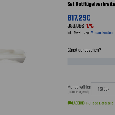
Set Kotflügelverbreit
817,29€
989,98€
-17%
inkl. MwSt., zzgl.
Versandkosten
Günstiger gesehen?
Menge wählen
(1 Stück lagernd)
local_shipping
1-3
Tage Lieferzeit