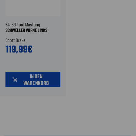
64-68 Ford Mustang
SCHWELLER VORNE LINKS
Scott Drake
119,99€
IN DEN
shopping_cart
WARENKORB