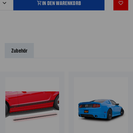
IN DEN WARENKORB
shopping_cart
favorite_outline
Zubehör