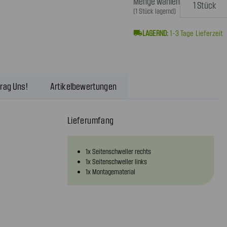
Menge wählen
(1 Stück lagernd)
local_shipping
1-3
Tage Lieferzeit
rag Uns!
Artikelbewertungen
Lieferumfang
1x Seitenschweller rechts
1x Seitenschweller links
1x Montagematerial