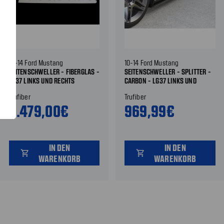
10-14 Ford Mustang
10-14 Ford Mustang
SEITENSCHWELLER - FIBERGLAS -
SEITENSCHWELLER - SPLITTER -
LG37 LINKS UND RECHTS
CARBON - LG37 LINKS UND
RECHTS
Trufiber
Trufiber
3.479,00€
969,99€
IN DEN
IN DEN
shopping_cart
shopping_cart
WARENKORB
WARENKORB