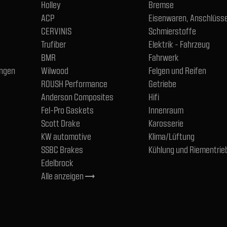
Holley
Bremse
ACP
Eisenwaren, Anschlüsse
CERVINIS
Schmierstoffe
Trufiber
Elektrik - Fahrzeug
BMR
Fahrwerk
ngen
Wilwood
Felgen und Reifen
ROUSH Performance
Getriebe
Anderson Composites
Hifi
Fel-Pro Gaskets
Innenraum
Scott Drake
Karosserie
KW automotive
Klima/Lüftung
SSBC Brakes
Kühlung und Riementrie
Edelbrock
Alle anzeigen
trending_flat