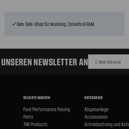
Dein Teile-Shop für Mustang, Corvette & RAM
check
E-Mail-
Adresse
R UNSEREN NEWSLETTER AN
BELIEBTE MARKEN
KATEGORIEN
Ford Performance Racing
Abgasanlage
Parts
Accessoires
TMI Products
Antriebsstrang und Ac