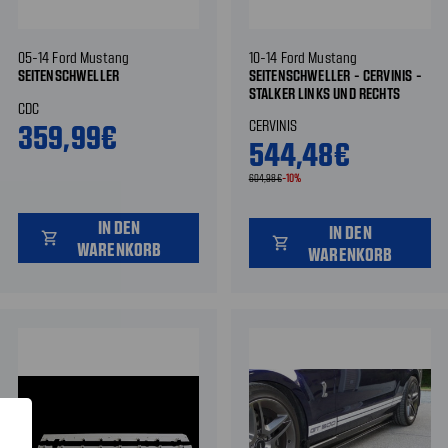
05-14 Ford Mustang
10-14 Ford Mustang
SEITENSCHWELLER
SEITENSCHWELLER - CERVINIS -
STALKER LINKS UND RECHTS
CDC
CERVINIS
359,99€
544,48€
604,98€
-10%
IN DEN
IN DEN
shopping_cart
shopping_cart
WARENKORB
WARENKORB