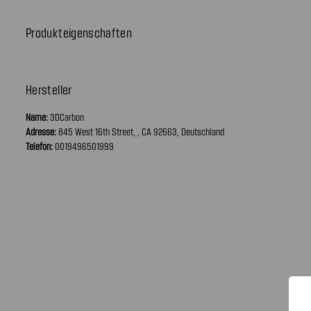
Produkteigenschaften
Hersteller
Name:
3DCarbon
Adresse:
845 West 16th Street, , CA 92663, Deutschland
Telefon:
0019496501999