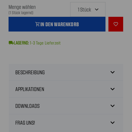
Menge wählen
(1 Stück lagernd)
IN DEN WARENKORB
shopping_cart
favorite_outline
local_shipping
1-3
Tage Lieferzeit
expand_more
BESCHREIBUNG
expand_more
APPLIKATIONEN
expand_more
DOWNLOADS
expand_more
FRAG UNS!