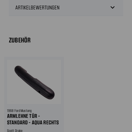
expand_more
ARTIKELBEWERTUNGEN
ZUBEHÖR
1968 Ford Mustang
ARMLEHNE TÜR -
STANDARD - AQUA RECHTS
Scott Drake