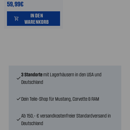
59,99€
IN DEN
shopping_cart
WARENKORB
3 Standorte
mit Lagerhäusern in den USA und
check
Deutschland
Dein Teile-Shop für Mustang, Corvette & RAM
check
Ab 150,- € versandkostenfreier Standardversand in
check
Deutschland