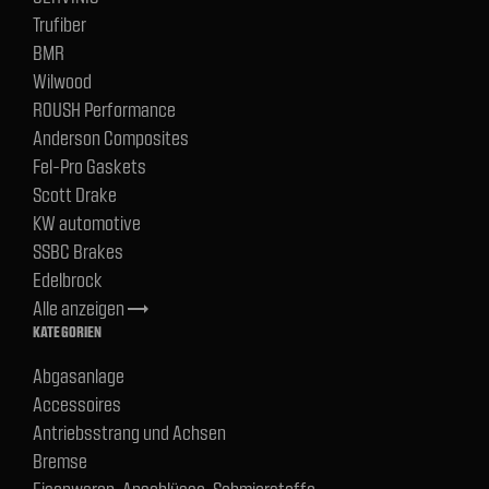
Trufiber
BMR
Wilwood
ROUSH Performance
Anderson Composites
Fel-Pro Gaskets
Scott Drake
KW automotive
SSBC Brakes
Edelbrock
Alle anzeigen
trending_flat
KATEGORIEN
Abgasanlage
Accessoires
Antriebsstrang und Achsen
Bremse
Eisenwaren, Anschlüsse, Schmierstoffe