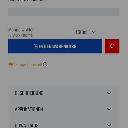
Menge wählen
(0 Stück lagernd)
IN DEN WARENKORB
shopping_cart
favorite_outline
local_shipping
42
Tage Lieferzeit
info
expand_more
BESCHREIBUNG
expand_more
APPLIKATIONEN
expand_more
DOWNLOADS