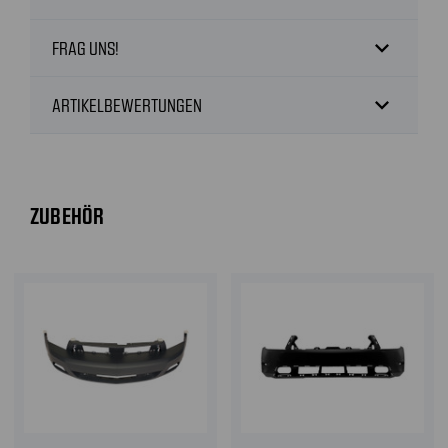
expand_more
FRAG UNS!
expand_more
ARTIKELBEWERTUNGEN
ZUBEHÖR