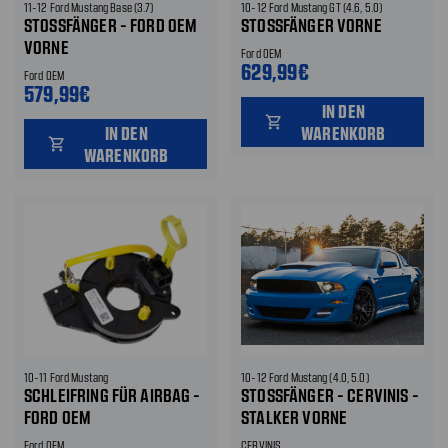
11-12 Ford Mustang Base (3.7)
10-12 Ford Mustang GT (4.6, 5.0)
STOSSFÄNGER - FORD OEM V
STOSSFÄNGER VORNE
ORNE
Ford OEM
629,99€
Ford OEM
579,99€
IN DEN
shopping_cart
IN DEN
WARENKORB
shopping_cart
WARENKORB
10-11 Ford Mustang
10-12 Ford Mustang (4.0, 5.0)
SCHLEIFRING FÜR AIRBAG -
STOSSFÄNGER - CERVINIS - S
FORD OEM
TALKER VORNE
Ford OEM
CERVINIS