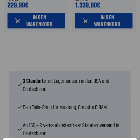
229,99€
1.339,00€
IN DEN
IN DEN
shopping_cart
shopping_cart
WARENKORB
WARENKORB
3 Standorte
mit Lagerhäusern in den USA und
check
Deutschland
Dein Teile-Shop für Mustang, Corvette & RAM
check
Ab 150,- € versandkostenfreier Standardversand in
check
Deutschland