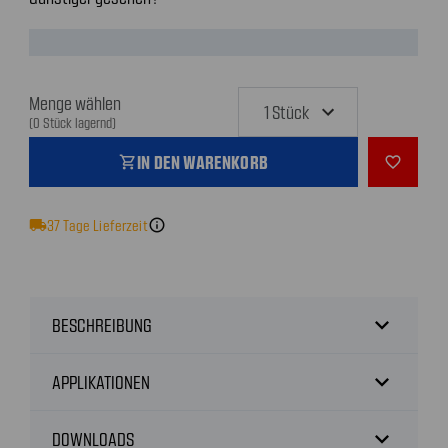
Menge wählen
(0 Stück lagernd)
IN DEN WARENKORB
shopping_cart
favorite_outline
local_shipping
37
Tage Lieferzeit
info
expand_more
BESCHREIBUNG
expand_more
APPLIKATIONEN
expand_more
DOWNLOADS