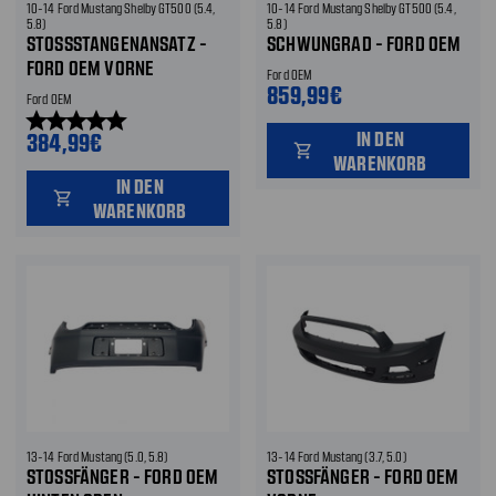
10-14 Ford Mustang Shelby GT500 (5.4,
10-14 Ford Mustang Shelby GT500 (5.4,
5.8)
5.8)
STOSSSTANGENANSATZ - F
SCHWUNGRAD - FORD OEM
ORD OEM VORNE
Ford OEM
859,99€
Ford OEM
star
star
star
star
star
IN DEN
384,99€
shopping_cart
WARENKORB
IN DEN
shopping_cart
WARENKORB
13-14 Ford Mustang (5.0, 5.8)
13-14 Ford Mustang (3.7, 5.0)
STOSSFÄNGER - FORD OEM H
STOSSFÄNGER - FORD OEM V