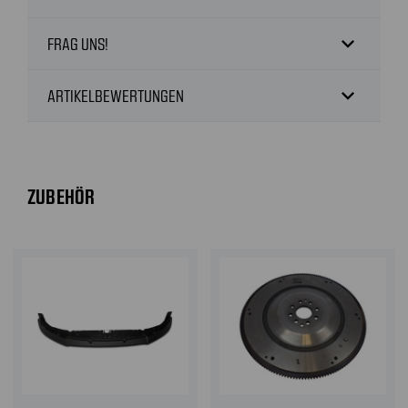
expand_more
FRAG UNS!
expand_more
ARTIKELBEWERTUNGEN
ZUBEHÖR