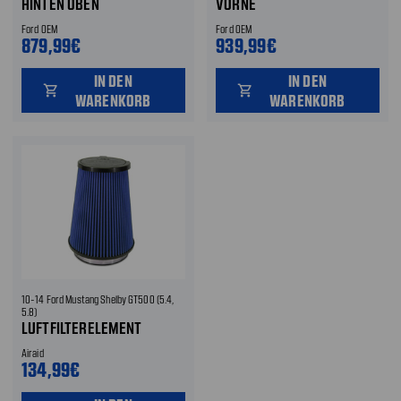
INTEN OBEN
ORNE
Ford OEM
Ford OEM
879,99€
939,99€
IN DEN
IN DEN
shopping_cart
shopping_cart
WARENKORB
WARENKORB
10-14 Ford Mustang Shelby GT500 (5.4,
5.8)
LUFTFILTERELEMENT
Airaid
134,99€