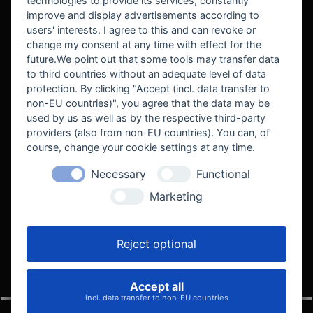
technologies to provide its services, constantly
improve and display advertisements according to
users' interests. I agree to this and can revoke or
BEKANNT AUS
change my consent at any time with effect for the
future.We point out that some tools may transfer data
to third countries without an adequate level of data
protection. By clicking "Accept (incl. data transfer to
non-EU countries)", you agree that the data may be
used by us as well as by the respective third-party
providers (also from non-EU countries). You can, of
course, change your cookie settings at any time.
Necessary
Functional
WE SUPPORT
Marketing
Reject optional
Accept all
VELOCITY AUTOMOTIVE
incl. data transfer to non-EU countries