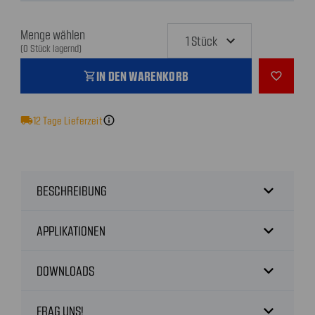
Menge wählen
(0 Stück lagernd)
IN DEN WARENKORB
shopping_cart
favorite_outline
local_shipping
12
Tage Lieferzeit
info
expand_more
BESCHREIBUNG
expand_more
APPLIKATIONEN
expand_more
DOWNLOADS
expand_more
FRAG UNS!