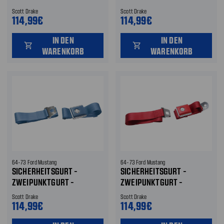
HELLBLAU - DRUCKKNOPF
HELLROT - DRUCKKNOPF
Scott Drake
Scott Drake
114,99€
114,99€
IN DEN
IN DEN
shopping_cart
shopping_cart
WARENKORB
WARENKORB
64-73 Ford Mustang
64-73 Ford Mustang
SICHERHEITSGURT -
SICHERHEITSGURT -
ZWEIPUNKTGURT -
ZWEIPUNKTGURT -
MITTELBLAU -
DUNKELROT - DRUCKKNOPF
Scott Drake
Scott Drake
DRUCKKNOPF
114,99€
114,99€