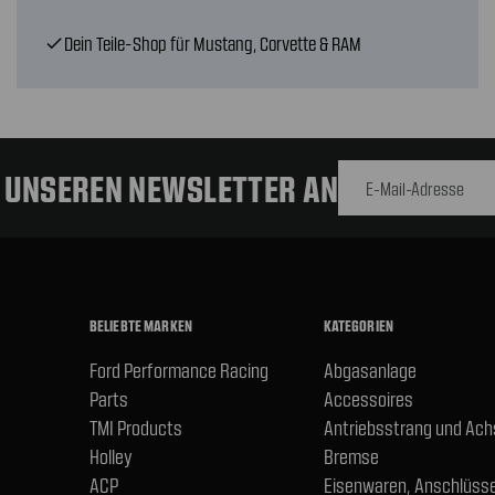
Dein Teile-Shop für Mustang, Corvette & RAM
check
E-Mail-
Adresse
R UNSEREN NEWSLETTER AN
BELIEBTE MARKEN
KATEGORIEN
Ford Performance Racing
Abgasanlage
Parts
Accessoires
TMI Products
Antriebsstrang und Ac
Holley
Bremse
ACP
Eisenwaren, Anschlüsse