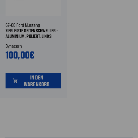
67-68 Ford Mustang
ZIERLEISTE SEITENSCHWELLER -
ALUMINIUM, POLIERT, LINKS
LINKS
Dynacorn
100,00€
IN DEN
shopping_cart
WARENKORB