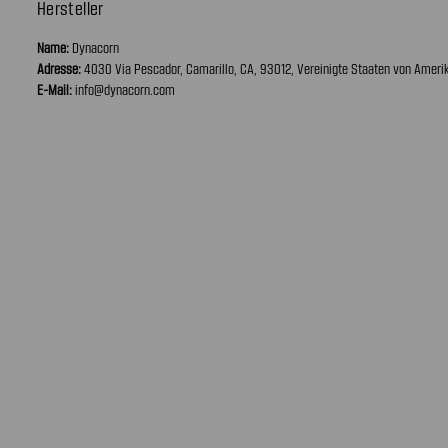
Hersteller
Name:
Dynacorn
Adresse:
4030 Via Pescador, Camarillo, CA, 93012, Vereinigte Staaten von Ameri
E-Mail:
info@dynacorn.com