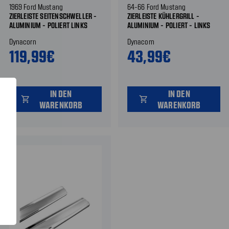
1969 Ford Mustang
64-66 Ford Mustang
ZIERLEISTE SEITENSCHWELLER -
ZIERLEISTE KÜHLERGRILL -
ALUMINIUM - POLIERT LINKS
ALUMINIUM - POLIERT - LINKS
LINKS
Dynacorn
Dynacorn
119,99€
43,99€
IN DEN
IN DEN
shopping_cart
shopping_cart
WARENKORB
WARENKORB