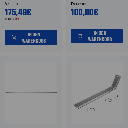
Velocity
Dynacorn
175,49€
100,00€
194,99€
-10%
IN DEN
IN DEN
shopping_cart
shopping_cart
WARENKORB
WARENKORB