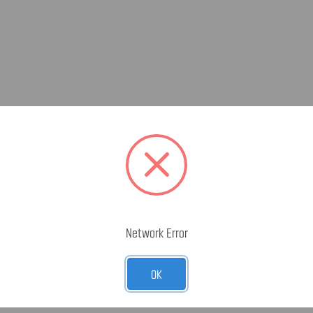
Network Error
OK