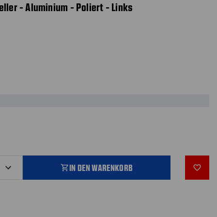
ller - Aluminium - Poliert - Links
IN DEN WARENKORB
shopping_cart
favorite_outline