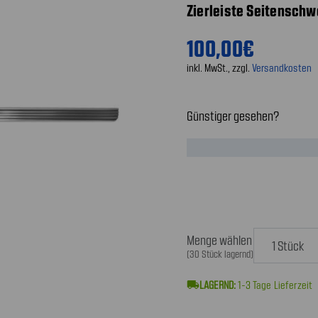
Zierleiste Seitenschwe
100,00€
inkl. MwSt., zzgl.
Versandkosten
Günstiger gesehen?
Menge wählen
(30 Stück lagernd)
local_shipping
1-3
Tage Lieferzeit