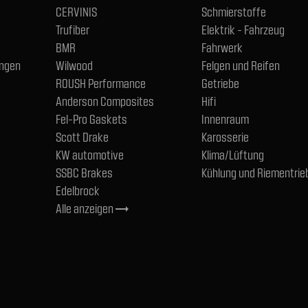
CERVINIS
Schmierstoffe
Trufiber
Elektrik - Fahrzeug
BMR
Fahrwerk
ngen
Wilwood
Felgen und Reifen
ROUSH Performance
Getriebe
Anderson Composites
Hifi
Fel-Pro Gaskets
Innenraum
Scott Drake
Karosserie
KW automotive
Klima/Lüftung
SSBC Brakes
Kühlung und Riementrie
Edelbrock
Alle anzeigen
trending_flat