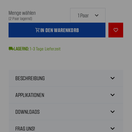
Menge wählen
(2 Paar lagernd)
IN DEN WARENKORB
shopping_cart
favorite_outline
local_shipping
1-3
Tage Lieferzeit
expand_more
BESCHREIBUNG
expand_more
APPLIKATIONEN
expand_more
DOWNLOADS
expand_more
FRAG UNS!