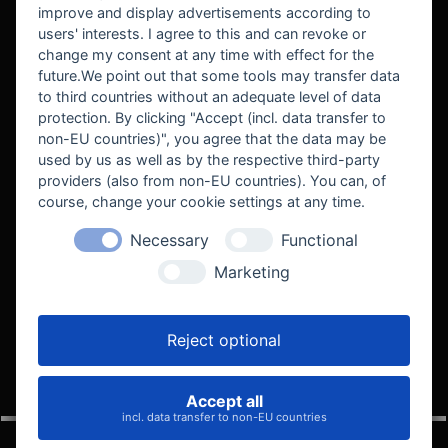
improve and display advertisements according to
users' interests. I agree to this and can revoke or
BEKANNT AUS
change my consent at any time with effect for the
future.We point out that some tools may transfer data
to third countries without an adequate level of data
protection. By clicking "Accept (incl. data transfer to
non-EU countries)", you agree that the data may be
used by us as well as by the respective third-party
providers (also from non-EU countries). You can, of
course, change your cookie settings at any time.
Necessary
Functional
WE SUPPORT
Marketing
Reject optional
Accept all
VELOCITY AUTOMOTIVE
incl. data transfer to non-EU countries