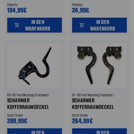
Velocity
Velocity
194,99€
24,99€
IN DEN
IN DEN
shopping_cart
shopping_cart
WARENKORB
WARENKORB
65-66 Ford Mustang (Fastback)
67-68 Ford Mustang (Fastback)
SCHARNIER
SCHARNIER
KOFFERRAUMDECKEL
KOFFERRAUMDECKEL
Scott Drake
Scott Drake
289,99€
264,99€
IN DEN
IN DEN