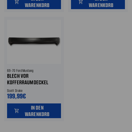
shopping_cart
shopping_cart
WARENKORB
WARENKORB
69-70 Ford Mustang
BLECH VOR
KOFFERRAUMDECKEL
Scott Drake
199,99€
IN DEN
shopping_cart
WARENKORB