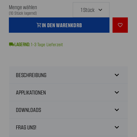
Menge wählen
(10 Stück lagernd)
IN DEN WARENKORB
shopping_cart
favorite_outline
local_shipping
1-3
Tage Lieferzeit
expand_more
BESCHREIBUNG
expand_more
APPLIKATIONEN
expand_more
DOWNLOADS
expand_more
FRAG UNS!