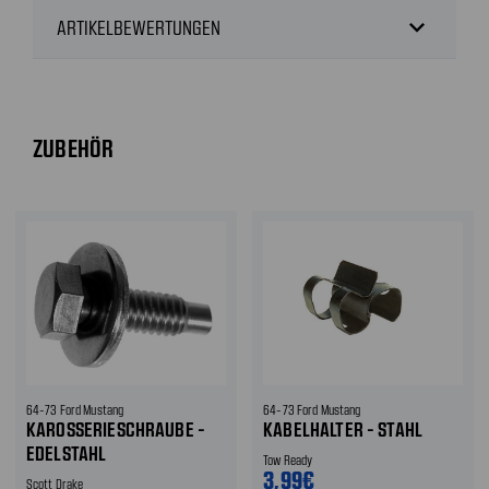
expand_more
ARTIKELBEWERTUNGEN
ZUBEHÖR
64-73 Ford Mustang
64-73 Ford Mustang
KAROSSERIESCHRAUBE -
KABELHALTER - STAHL
EDELSTAHL
Tow Ready
3,99€
Scott Drake