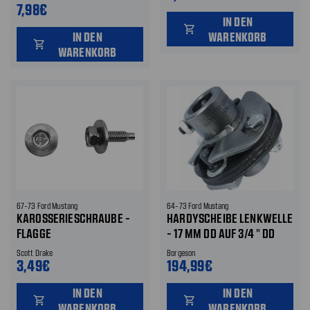
7,98€
IN DEN
shopping_cart
IN DEN
WARENKORB
shopping_cart
WARENKORB
67-73 Ford Mustang
64-73 Ford Mustang
KAROSSERIESCHRAUBE -
HARDYSCHEIBE LENKWELLE
FLAGGE
- 17 MM DD AUF 3/4 " DD
Scott Drake
Borgeson
3,49€
194,99€
IN DEN
IN DEN
shopping_cart
shopping_cart
WARENKORB
WARENKORB