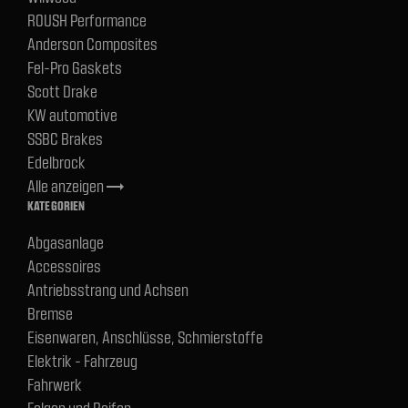
ROUSH Performance
Anderson Composites
Fel-Pro Gaskets
Scott Drake
KW automotive
SSBC Brakes
Edelbrock
Alle anzeigen
trending_flat
KATEGORIEN
Abgasanlage
Accessoires
Antriebsstrang und Achsen
Bremse
Eisenwaren, Anschlüsse, Schmierstoffe
Elektrik - Fahrzeug
Fahrwerk
Felgen und Reifen