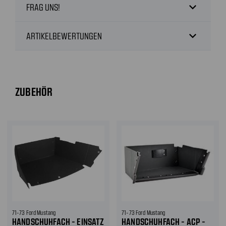
expand_more
FRAG UNS!
expand_more
ARTIKELBEWERTUNGEN
ZUBEHÖR
71-73 Ford Mustang
71-73 Ford Mustang
HANDSCHUHFACH - EINSATZ
HANDSCHUHFACH - ACP -