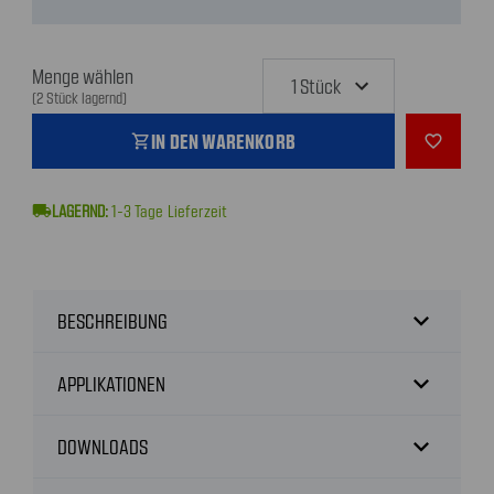
Menge wählen
(2 Stück lagernd)
IN DEN WARENKORB
shopping_cart
favorite_outline
local_shipping
1-3
Tage Lieferzeit
expand_more
BESCHREIBUNG
expand_more
APPLIKATIONEN
expand_more
DOWNLOADS