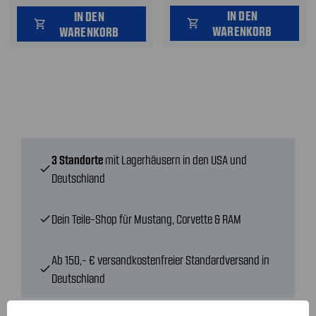
IN DEN
IN DEN
shopping_cart
shopping_cart
WARENKORB
WARENKORB
3 Standorte
mit Lagerhäusern in den USA und
check
Deutschland
Dein Teile-Shop für Mustang, Corvette & RAM
check
Ab 150,- € versandkostenfreier Standardversand in
check
Deutschland