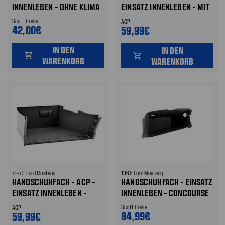
INNENLEBEN - OHNE KLIMA
EINSATZ INNENLEBEN - MIT
KLIMA
Scott Drake
ACP
42,00€
59,99€
IN DEN
IN DEN
shopping_cart
shopping_cart
WARENKORB
WARENKORB
71-73 Ford Mustang
1966 Ford Mustang
HANDSCHUHFACH - ACP -
HANDSCHUHFACH - EINSATZ
EINSATZ INNENLEBEN -
INNENLEBEN - CONCOURSE
OHNE KLIMA
Scott Drake
ACP
84,99€
59,99€