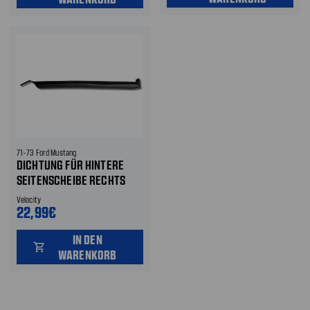
71-73 Ford Mustang
DICHTUNG FÜR HINTERE
SEITENSCHEIBE RECHTS
Velocity
22,99€
IN DEN
shopping_cart
WARENKORB