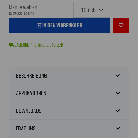
Menge wählen
(2 Stück lagernd)
IN DEN WARENKORB
shopping_cart
favorite_outline
local_shipping
1-3
Tage Lieferzeit
expand_more
BESCHREIBUNG
expand_more
APPLIKATIONEN
expand_more
DOWNLOADS
expand_more
FRAG UNS!