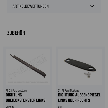
expand_more
ARTIKELBEWERTUNGEN
ZUBEHÖR
71-73 Ford Mustang
71-73 Ford Mustang
DICHTUNG
DICHTUNG AUSSENSPIEGEL L
DREIECKSFENSTER LINKS
INKS ODER RECHTS
Velocity
ACP