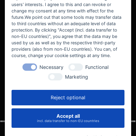
users' interests. I agree to this and can revoke or
BEKANNT AUS
change my consent at any time with effect for the
future.We point out that some tools may transfer data
to third countries without an adequate level of data
protection. By clicking "Accept (incl. data transfer to
non-EU countries)", you agree that the data may be
used by us as well as by the respective third-party
providers (also from non-EU countries). You can, of
course, change your cookie settings at any time.
Necessary
Functional
WE SUPPORT
Marketing
Reject optional
Accept all
VELOCITY AUTOMOTIVE
incl. data transfer to non-EU countries