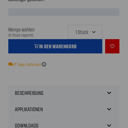
Menge wählen
(0 Stück lagernd)
IN DEN WARENKORB
shopping_cart
favorite_outline
local_shipping
17
Tage Lieferzeit
info
expand_more
BESCHREIBUNG
expand_more
APPLIKATIONEN
expand_more
DOWNLOADS