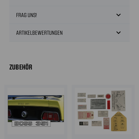
expand_more
FRAG UNS!
expand_more
ARTIKELBEWERTUNGEN
ZUBEHÖR