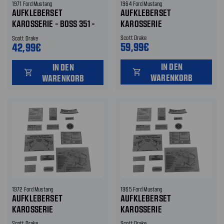
1971 Ford Mustang
1964 Ford Mustang
AUFKLEBERSET
AUFKLEBERSET
KAROSSERIE - BOSS 351 -
KAROSSERIE
SCHWARZ
Scott Drake
Scott Drake
59,99€
42,99€
IN DEN
IN DEN
shopping_cart
shopping_cart
WARENKORB
WARENKORB
1972 Ford Mustang
1965 Ford Mustang
AUFKLEBERSET
AUFKLEBERSET
KAROSSERIE
KAROSSERIE
Scott Drake
Scott Drake