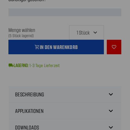
Menge wählen
(5 Stück lagernd)
IN DEN WARENKORB
shopping_cart
favorite_outline
local_shipping
1-3
Tage Lieferzeit
expand_more
BESCHREIBUNG
expand_more
APPLIKATIONEN
expand_more
DOWNLOADS