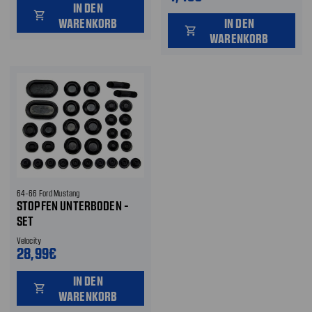
IN DEN
shopping_cart
WARENKORB
IN DEN
shopping_cart
WARENKORB
64-66 Ford Mustang
STOPFEN UNTERBODEN -
SET
Velocity
28,99€
IN DEN
shopping_cart
WARENKORB