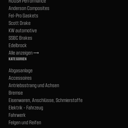
ROUSH Performance
Anderson Composites
Fel-Pro Gaskets
Scott Drake
KW automotive
SSBC Brakes
Edelbrock
Alle anzeigen
trending_flat
KATEGORIEN
Abgasanlage
Accessoires
Antriebsstrang und Achsen
Bremse
Eisenwaren, Anschlüsse, Schmierstoffe
Elektrik - Fahrzeug
Fahrwerk
Felgen und Reifen