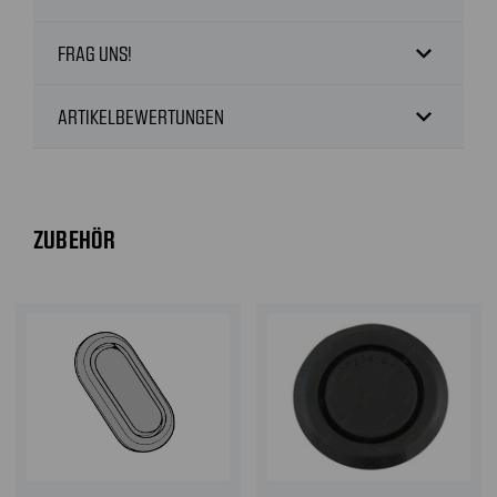
expand_more
FRAG UNS!
expand_more
ARTIKELBEWERTUNGEN
ZUBEHÖR