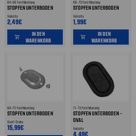
64-68 Ford Mustang
68-73 Ford Mustang
STOPFEN UNTERBODEN
STOPFEN UNTERBODEN
Velocity
Velocity
2,49€
1,99€
IN DEN
IN DEN
shopping_cart
shopping_cart
WARENKORB
WARENKORB
64-73 Ford Mustang
71-73 Ford Mustang
STOPFEN UNTERBODEN
STOPFEN UNTERBODEN -
OVAL
Scott Drake
15,99€
Velocity
4,49€