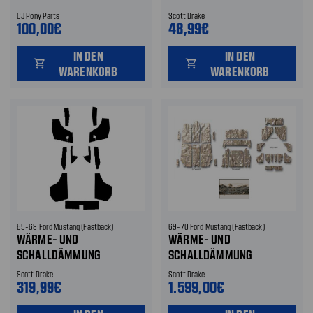
HINTERACHSDIFFERENTIAL
RÜCKSITZBANK
CJ Pony Parts
Scott Drake
100,00€
48,99€
IN DEN
IN DEN
shopping_cart
shopping_cart
WARENKORB
WARENKORB
65-68 Ford Mustang (Fastback)
69-70 Ford Mustang (Fastback)
WÄRME- UND
WÄRME- UND
SCHALLDÄMMUNG
SCHALLDÄMMUNG
Scott Drake
Scott Drake
319,99€
1.599,00€