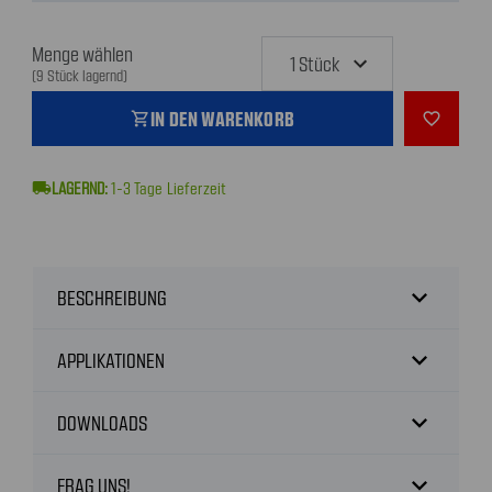
Menge wählen
(9 Stück lagernd)
IN DEN WARENKORB
shopping_cart
favorite_outline
local_shipping
1-3
Tage Lieferzeit
expand_more
BESCHREIBUNG
expand_more
APPLIKATIONEN
expand_more
DOWNLOADS
expand_more
FRAG UNS!