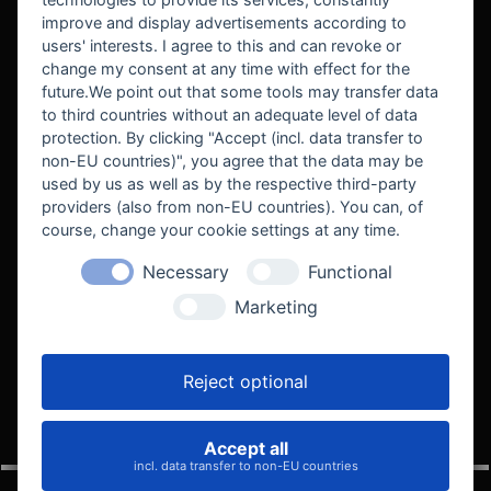
improve and display advertisements according to
users' interests. I agree to this and can revoke or
BEKANNT AUS
change my consent at any time with effect for the
future.We point out that some tools may transfer data
to third countries without an adequate level of data
protection. By clicking "Accept (incl. data transfer to
non-EU countries)", you agree that the data may be
used by us as well as by the respective third-party
providers (also from non-EU countries). You can, of
course, change your cookie settings at any time.
Necessary
Functional
WE SUPPORT
Marketing
Reject optional
Accept all
VELOCITY AUTOMOTIVE
incl. data transfer to non-EU countries