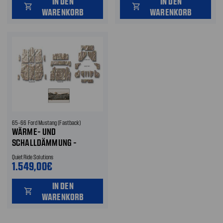
IN DEN
IN DEN
shopping_cart
shopping_cart
WARENKORB
WARENKORB
65-66 Ford Mustang (Fastback)
WÄRME- UND
SCHALLDÄMMUNG -
KOMPLETT
QuietRide Solutions
1.549,00€
IN DEN
shopping_cart
WARENKORB