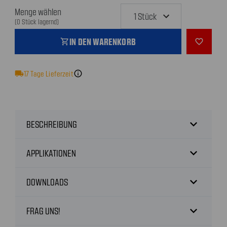
Menge wählen
(0 Stück lagernd)
IN DEN WARENKORB
shopping_cart
favorite_outline
local_shipping
17
Tage Lieferzeit
info
expand_more
BESCHREIBUNG
expand_more
APPLIKATIONEN
expand_more
DOWNLOADS
expand_more
FRAG UNS!