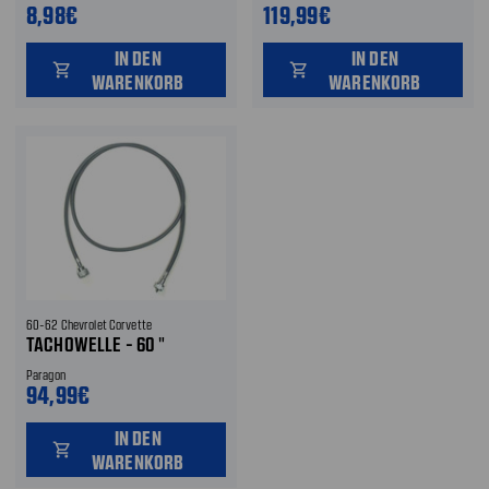
8,98€
119,99€
IN DEN
IN DEN
shopping_cart
shopping_cart
WARENKORB
WARENKORB
60-62 Chevrolet Corvette
TACHOWELLE - 60 "
Paragon
94,99€
IN DEN
shopping_cart
WARENKORB