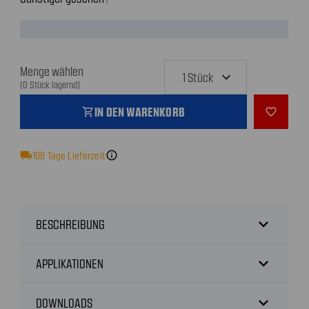
Menge wählen
(0 Stück lagernd)
IN DEN WARENKORB
shopping_cart
favorite_outline
local_shipping
108
Tage Lieferzeit
info
expand_more
BESCHREIBUNG
expand_more
APPLIKATIONEN
expand_more
DOWNLOADS