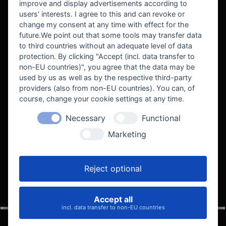
improve and display advertisements according to
users' interests. I agree to this and can revoke or
BEKANNT AUS
change my consent at any time with effect for the
future.We point out that some tools may transfer data
to third countries without an adequate level of data
protection. By clicking "Accept (incl. data transfer to
non-EU countries)", you agree that the data may be
used by us as well as by the respective third-party
providers (also from non-EU countries). You can, of
course, change your cookie settings at any time.
Necessary
Functional
WE SUPPORT
Marketing
Reject optional
Accept all
VELOCITY AUTOMOTIVE
incl. data transfer to non-EU countries