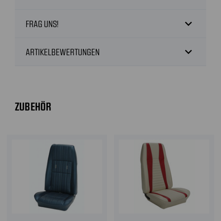
expand_more
FRAG UNS!
expand_more
ARTIKELBEWERTUNGEN
ZUBEHÖR