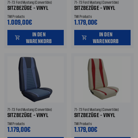
71-73 Ford Mustang (Convertible)
71-73 Ford Mustang (Convertible)
SITZBEZÜGE - VINYL
SITZBEZÜGE - VINYL
TMI Products
TMI Products
1.009,00€
1.179,00€
IN DEN
IN DEN
shopping_cart
shopping_cart
WARENKORB
WARENKORB
71-73 Ford Mustang (Convertible)
71-73 Ford Mustang (Convertible)
SITZBEZÜGE - VINYL
SITZBEZÜGE - VINYL
TMI Products
TMI Products
1.179,00€
1.179,00€