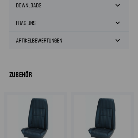
expand_more
DOWNLOADS
expand_more
FRAG UNS!
expand_more
ARTIKELBEWERTUNGEN
ZUBEHÖR