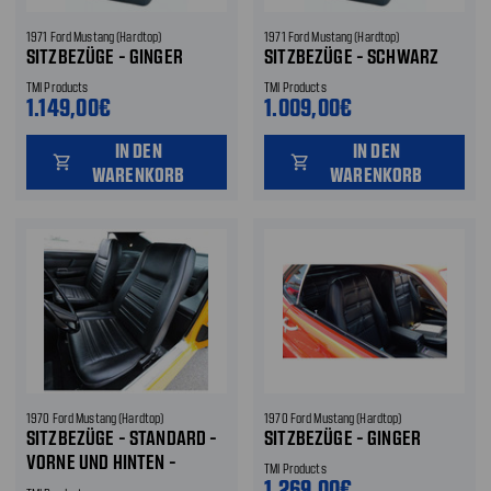
1971 Ford Mustang (Hardtop)
1971 Ford Mustang (Hardtop)
SITZBEZÜGE - GINGER
SITZBEZÜGE - SCHWARZ
TMI Products
TMI Products
1.149,00€
1.009,00€
IN DEN
IN DEN
shopping_cart
shopping_cart
WARENKORB
WARENKORB
1970 Ford Mustang (Hardtop)
1970 Ford Mustang (Hardtop)
SITZBEZÜGE - STANDARD -
SITZBEZÜGE - GINGER
VORNE UND HINTEN -
TMI Products
SCHWARZ VORNE UND
1.269,00€