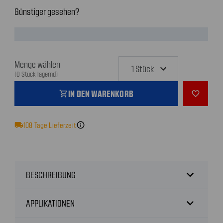
Günstiger gesehen?
Menge wählen
(0 Stück lagernd)
IN DEN WARENKORB
shopping_cart
favorite_outline
local_shipping
108
Tage Lieferzeit
info
expand_more
BESCHREIBUNG
expand_more
APPLIKATIONEN