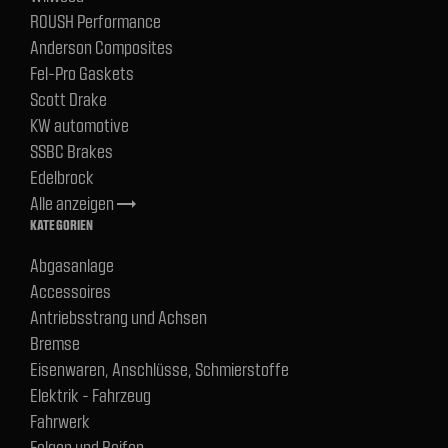
ROUSH Performance
Anderson Composites
Fel-Pro Gaskets
Scott Drake
KW automotive
SSBC Brakes
Edelbrock
Alle anzeigen
trending_flat
KATEGORIEN
Abgasanlage
Accessoires
Antriebsstrang und Achsen
Bremse
Eisenwaren, Anschlüsse, Schmierstoffe
Elektrik - Fahrzeug
Fahrwerk
Felgen und Reifen