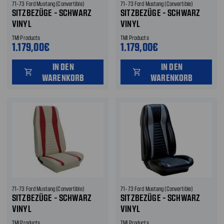
71-73 Ford Mustang (Convertible)
71-73 Ford Mustang (Convertible)
SITZBEZÜGE - SCHWARZ
SITZBEZÜGE - SCHWARZ
VINYL
VINYL
TMI Products
TMI Products
1.179,00€
1.179,00€
IN DEN
IN DEN
shopping_cart
shopping_cart
WARENKORB
WARENKORB
71-73 Ford Mustang (Convertible)
71-73 Ford Mustang (Convertible)
SITZBEZÜGE - SCHWARZ
SITZBEZÜGE - SCHWARZ
VINYL
VINYL
TMI Products
TMI Products