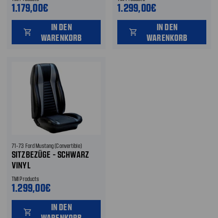
1.179,00€
1.299,00€
IN DEN
IN DEN
shopping_cart
shopping_cart
WARENKORB
WARENKORB
71-73 Ford Mustang (Convertible)
SITZBEZÜGE - SCHWARZ
VINYL
TMI Products
1.299,00€
IN DEN
shopping_cart
WARENKORB