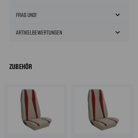
expand_more
FRAG UNS!
expand_more
ARTIKELBEWERTUNGEN
ZUBEHÖR