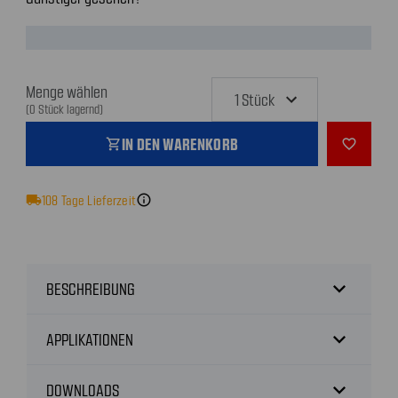
Menge wählen
(0 Stück lagernd)
IN DEN WARENKORB
shopping_cart
favorite_outline
local_shipping
108
Tage Lieferzeit
info
expand_more
BESCHREIBUNG
expand_more
APPLIKATIONEN
expand_more
DOWNLOADS