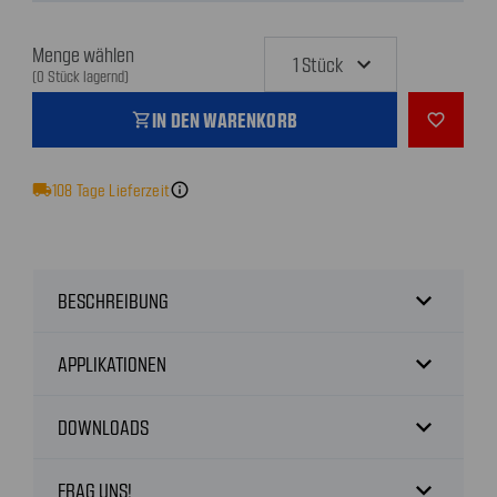
Menge wählen
(0 Stück lagernd)
IN DEN WARENKORB
shopping_cart
favorite_outline
local_shipping
108
Tage Lieferzeit
info
expand_more
BESCHREIBUNG
expand_more
APPLIKATIONEN
expand_more
DOWNLOADS
expand_more
FRAG UNS!