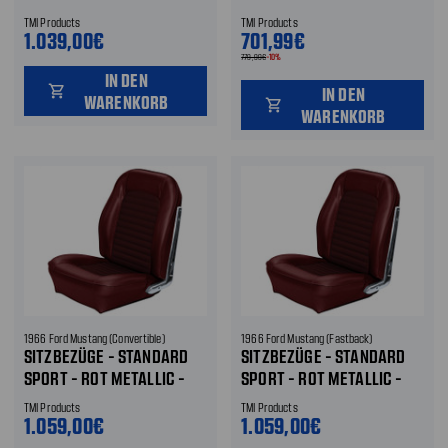
VORNE UND HINTEN
HINTEN
TMI Products
TMI Products
1.039,00€
701,99€
779,99€
-10%
IN DEN
shopping_cart
IN DEN
WARENKORB
shopping_cart
WARENKORB
1966 Ford Mustang (Convertible)
1966 Ford Mustang (Fastback)
SITZBEZÜGE - STANDARD
SITZBEZÜGE - STANDARD
SPORT - ROT METALLIC -
SPORT - ROT METALLIC -
VORNE UND HINTEN
VORNE UND HINTEN
TMI Products
TMI Products
1.059,00€
1.059,00€