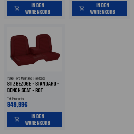
IN DEN
IN DEN
shopping_cart
shopping_cart
WARENKORB
WARENKORB
1966 Ford Mustang (Hardtop)
SITZBEZÜGE - STANDARD -
BENCH SEAT - ROT
METALLIC - VORNE UND
TMI Products
HINTEN
849,99€
IN DEN
shopping_cart
WARENKORB