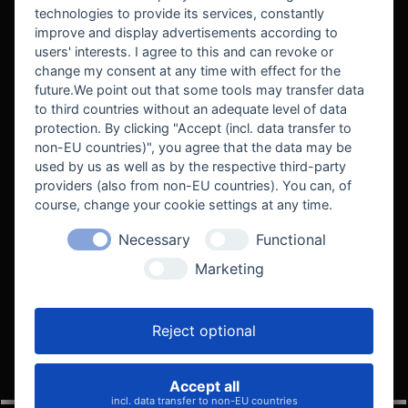
technologies to provide its services, constantly
improve and display advertisements according to
users' interests. I agree to this and can revoke or
BEKANNT AUS
change my consent at any time with effect for the
future.We point out that some tools may transfer data
to third countries without an adequate level of data
protection. By clicking "Accept (incl. data transfer to
non-EU countries)", you agree that the data may be
used by us as well as by the respective third-party
providers (also from non-EU countries). You can, of
course, change your cookie settings at any time.
Necessary
Functional
WE SUPPORT
Marketing
Reject optional
Accept all
VELOCITY AUTOMOTIVE
incl. data transfer to non-EU countries