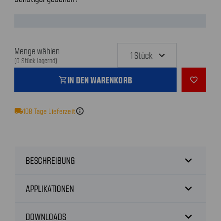
Menge wählen
(0 Stück lagernd)
IN DEN WARENKORB
shopping_cart
favorite_outline
local_shipping
108
Tage Lieferzeit
info
expand_more
BESCHREIBUNG
expand_more
APPLIKATIONEN
expand_more
DOWNLOADS