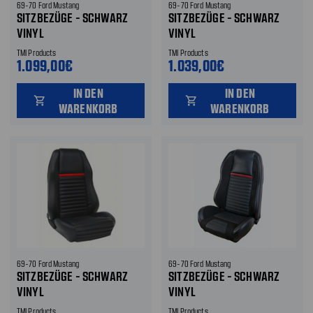
69-70 Ford Mustang
69-70 Ford Mustang
SITZBEZÜGE - SCHWARZ
SITZBEZÜGE - SCHWARZ
VINYL
VINYL
TMI Products
TMI Products
1.099,00€
1.039,00€
IN DEN
IN DEN
shopping_cart
shopping_cart
WARENKORB
WARENKORB
69-70 Ford Mustang
69-70 Ford Mustang
SITZBEZÜGE - SCHWARZ
SITZBEZÜGE - SCHWARZ
VINYL
VINYL
TMI Products
TMI Products