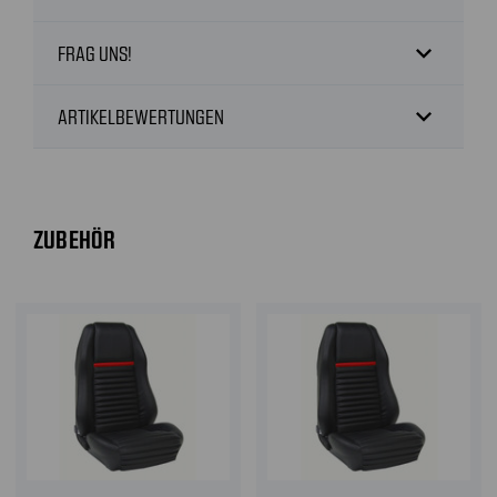
expand_more
FRAG UNS!
expand_more
ARTIKELBEWERTUNGEN
ZUBEHÖR