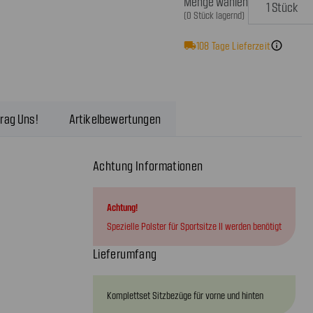
Menge wählen
(0 Stück lagernd)
local_shipping
108
Tage Lieferzeit
info
rag Uns!
Artikelbewertungen
Achtung Informationen
Achtung!
Spezielle Polster für Sportsitze II werden benötigt
Lieferumfang
Komplettset Sitzbezüge für vorne und hinten