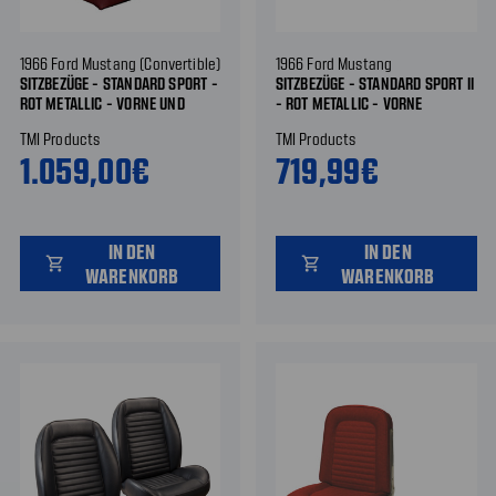
1966 Ford Mustang (Convertible)
1966 Ford Mustang
SITZBEZÜGE - STANDARD SPORT -
SITZBEZÜGE - STANDARD SPORT II
ROT METALLIC - VORNE UND
- ROT METALLIC - VORNE
HINTEN
TMI Products
TMI Products
1.059,00€
719,99€
IN DEN
IN DEN
shopping_cart
shopping_cart
WARENKORB
WARENKORB