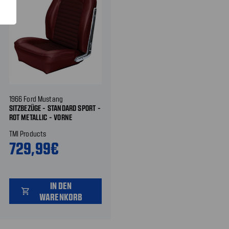
1966 Ford Mustang
SITZBEZÜGE - STANDARD SPORT -
ROT METALLIC - VORNE
TMI Products
729,99€
IN DEN
shopping_cart
WARENKORB