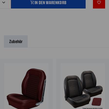
IN DEN WARENKORB
shopping_cart
favorite_outline
Zubehör