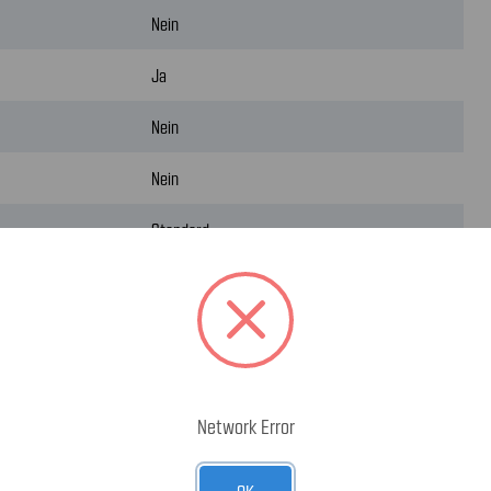
Nein
Ja
Nein
Nein
Standard
Network Error
OK