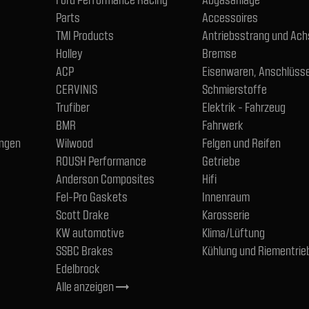
Parts
Accessoires
TMI Products
Antriebsstrang und Ac
Holley
Bremse
ACP
Eisenwaren, Anschlüsse
CERVINIS
Schmierstoffe
Trufiber
Elektrik - Fahrzeug
BMR
Fahrwerk
ngen
Wilwood
Felgen und Reifen
ROUSH Performance
Getriebe
Anderson Composites
Hifi
Fel-Pro Gaskets
Innenraum
Scott Drake
Karosserie
KW automotive
Klima/Lüftung
SSBC Brakes
Kühlung und Riementrie
Edelbrock
Alle anzeigen
trending_flat