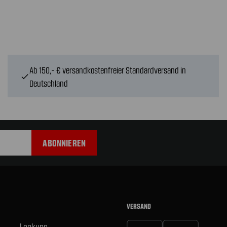
Ab 150,- € versandkostenfreier Standardversand in
check
Deutschland
VERSAND
Lenkung