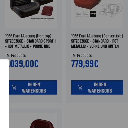
1966 Ford Mustang (Hardtop)
1966 Ford Mustang (Convertible)
SITZBEZÜGE - STANDARD SPORT II
SITZBEZÜGE - STANDARD - ROT
- ROT METALLIC - VORNE UND
METALLIC - VORNE UND HINTEN
HINTEN
TMI Products
TMI Products
1.039,00€
779,99€
IN DEN
IN DEN
shopping_cart
shopping_cart
WARENKORB
WARENKORB