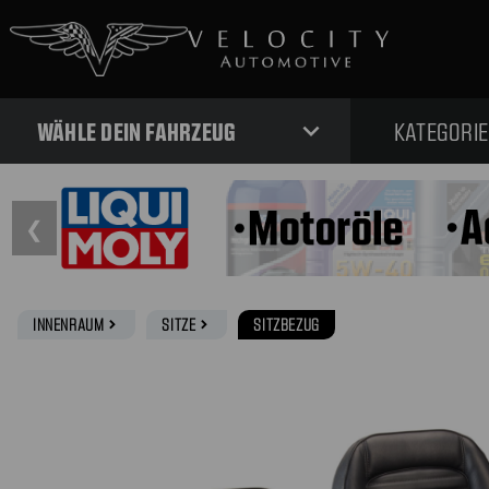
expand_more
WÄHLE DEIN FAHRZEUG
KATEGORI
❮
INNENRAUM
SITZE
SITZBEZUG
navigate_next
navigate_next