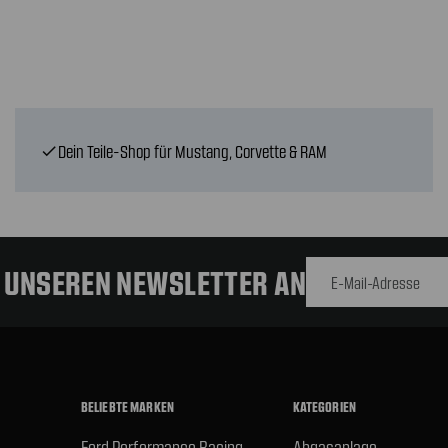
Dein Teile-Shop für Mustang, Corvette & RAM
check
E-Mail-
Adresse
R UNSEREN NEWSLETTER AN
BELIEBTE MARKEN
KATEGORIEN
Ford Performance Racing
Abgasanlage