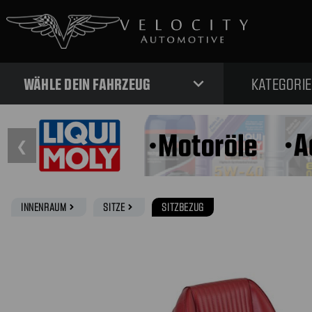
expand_more
WÄHLE DEIN FAHRZEUG
KATEGORI
❮
INNENRAUM
SITZE
SITZBEZUG
navigate_next
navigate_next