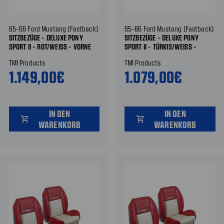
65-66 Ford Mustang (Fastback)
65-66 Ford Mustang (Fastback)
SITZBEZÜGE - DELUXE PONY
SITZBEZÜGE - DELUXE PONY
SPORT II - ROT/WEISS - VORNE U
SPORT II - TÜRKIS/WEISS - V
ND HINTEN
ORNE UND HINTEN
TMI Products
TMI Products
1.149,00€
1.079,00€
IN DEN
IN DEN
shopping_cart
shopping_cart
WARENKORB
WARENKORB