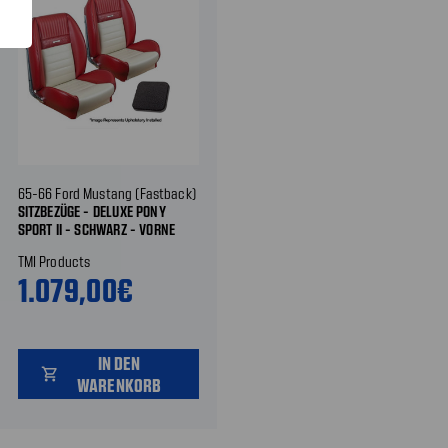
65-66 Ford Mustang (Fastback)
SITZBEZÜGE - DELUXE PONY
SPORT II - SCHWARZ - VORNE
UND HINTEN
TMI Products
1.079,00€
IN DEN
shopping_cart
WARENKORB