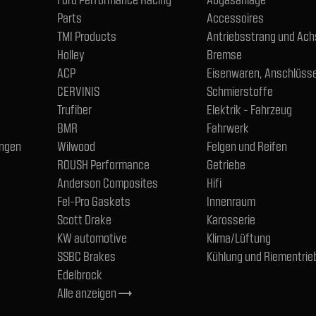
Parts
Accessoires
TMI Products
Antriebsstrang und Ac
Holley
Bremse
ACP
Eisenwaren, Anschlüsse
CERVINIS
Schmierstoffe
Trufiber
Elektrik - Fahrzeug
BMR
Fahrwerk
ngen
Wilwood
Felgen und Reifen
ROUSH Performance
Getriebe
Anderson Composites
Hifi
Fel-Pro Gaskets
Innenraum
Scott Drake
Karosserie
KW automotive
Klima/Lüftung
SSBC Brakes
Kühlung und Riementrie
Edelbrock
Alle anzeigen
trending_flat