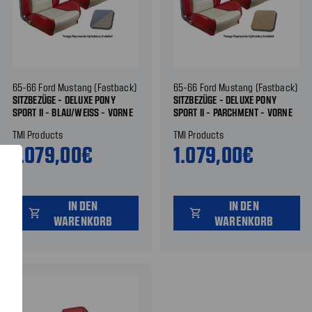
65-66 Ford Mustang (Fastback)
65-66 Ford Mustang (Fastback)
SITZBEZÜGE - DELUXE PONY
SITZBEZÜGE - DELUXE PONY
SPORT II - BLAU/WEISS - VORNE U
SPORT II - PARCHMENT - VORNE
ND HINTEN
UND HINTEN
TMI Products
TMI Products
1.079,00€
1.079,00€
IN DEN
IN DEN
shopping_cart
shopping_cart
WARENKORB
WARENKORB