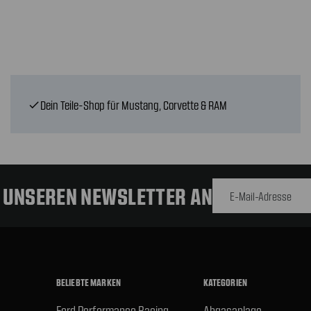
Dein Teile-Shop für Mustang, Corvette & RAM
check
E-Mail-
Adresse
R UNSEREN NEWSLETTER AN
BELIEBTE MARKEN
KATEGORIEN
Ford Performance Racing
Abgasanlage