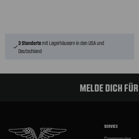
3 Standorte
mit Lagerhäusern in den USA und
check
Deutschland
MELDE DICH FÜ
SERVICE
Cargoservice