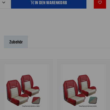
IN DEN WARENKORB
shopping_cart
favorite_outline
Zubehör