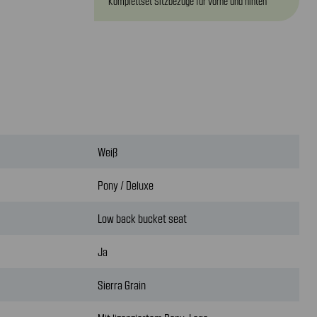
Komplettset Sitzbezüge für vorne und hinten
Weiß
Pony / Deluxe
Low back bucket seat
Ja
Sierra Grain