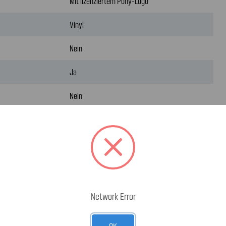
Mit lizenziertem Pony-Logo
Vinyl
Nein
Ja
Nein
Nein
Sport II
Network Error
OK