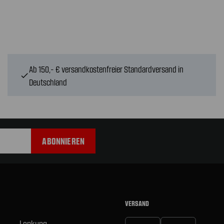
Ab 150,- € versandkostenfreier Standardversand in
check
Deutschland
VERSAND
Lenkung