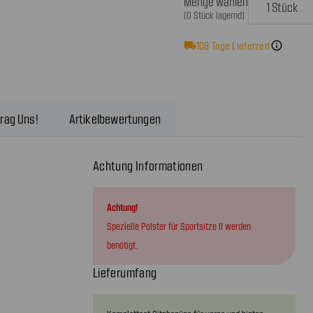
Menge wählen
(0 Stück lagernd)
local_shipping
108
Tage Lieferzeit
info
rag Uns!
Artikelbewertungen
Achtung Informationen
Achtung!
Spezielle Polster für Sportsitze II werden
benötigt.
Lieferumfang