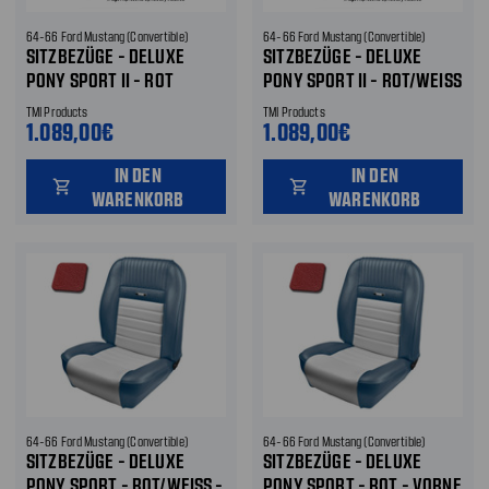
64-66 Ford Mustang (Convertible)
64-66 Ford Mustang (Convertible)
SITZBEZÜGE - DELUXE
SITZBEZÜGE - DELUXE
PONY SPORT II - ROT
PONY SPORT II - ROT/WEISS -
METALLIC - VORNE UND
VORNE UND HINTEN
TMI Products
TMI Products
HINTEN
1.089,00€
1.089,00€
IN DEN
IN DEN
shopping_cart
shopping_cart
WARENKORB
WARENKORB
64-66 Ford Mustang (Convertible)
64-66 Ford Mustang (Convertible)
SITZBEZÜGE - DELUXE
SITZBEZÜGE - DELUXE
PONY SPORT - ROT/WEISS - V
PONY SPORT - ROT - VORNE