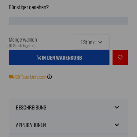
Günstiger gesehen?
Menge wählen
(0 Stück lagernd)
IN DEN WARENKORB
shopping_cart
favorite_outline
local_shipping
108
Tage Lieferzeit
info
expand_more
BESCHREIBUNG
expand_more
APPLIKATIONEN