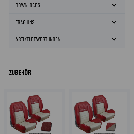
expand_more
DOWNLOADS
expand_more
FRAG UNS!
expand_more
ARTIKELBEWERTUNGEN
ZUBEHÖR