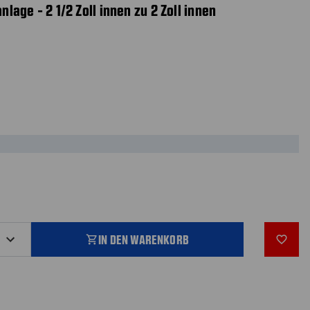
age - 2 1/2 Zoll innen zu 2 Zoll innen
IN DEN WARENKORB
shopping_cart
favorite_outline