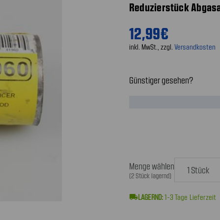
Reduzierstück Abgasanl
12,99€
inkl. MwSt., zzgl.
Versandkosten
Günstiger gesehen?
Menge wählen
(2 Stück lagernd)
local_shipping
1-3
Tage Lieferzeit