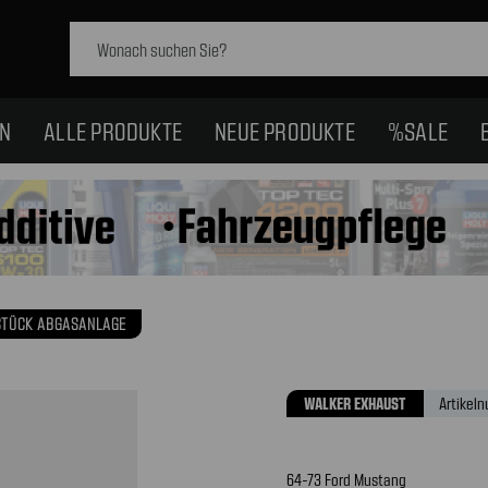
Schlagwort
suchen:
EN
ALLE PRODUKTE
NEUE PRODUKTE
%SALE
STÜCK ABGASANLAGE
WALKER EXHAUST
Artikel
64-73 Ford Mustang