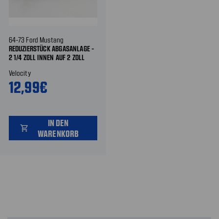
64-73 Ford Mustang
REDUZIERSTÜCK ABGASANLAGE -
2 1/4 ZOLL INNEN AUF 2 ZOLL
INNEN - MADE IN GERMANY!
Velocity
12,99€
IN DEN
shopping_cart
WARENKORB