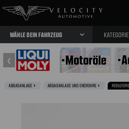
expand_more
WÄHLE DEIN FAHRZEUG
KATEGORI
❮
ABGASANLAGE
ABGASANLAGE UND ENDROHRE
REDUZIER
navigate_next
navigate_next