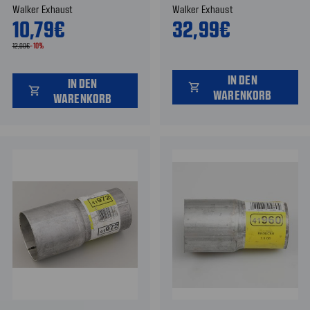
Walker Exhaust
Walker Exhaust
10,79€
32,99€
12,00€
-10%
IN DEN
IN DEN
shopping_cart
shopping_cart
WARENKORB
WARENKORB