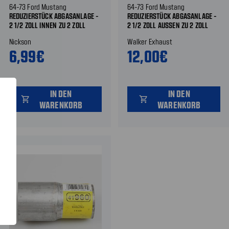
64-73 Ford Mustang
64-73 Ford Mustang
REDUZIERSTÜCK ABGASANLAGE -
REDUZIERSTÜCK ABGASANLAGE -
2 1/2 ZOLL INNEN ZU 2 ZOLL
2 1/2 ZOLL AUSSEN ZU 2 ZOLL I
AUSSEN
NNEN
Nickson
Walker Exhaust
6,99€
12,00€
IN DEN
IN DEN
shopping_cart
shopping_cart
WARENKORB
WARENKORB