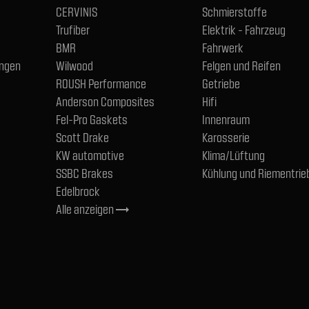
CERVINIS
Schmierstoffe
Trufiber
Elektrik - Fahrzeug
BMR
Fahrwerk
ngen
Wilwood
Felgen und Reifen
ROUSH Performance
Getriebe
Anderson Composites
Hifi
Fel-Pro Gaskets
Innenraum
Scott Drake
Karosserie
KW automotive
Klima/Lüftung
SSBC Brakes
Kühlung und Riementrie
Edelbrock
Alle anzeigen
trending_flat