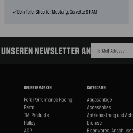
Dein Teile-Shop für Mustang, Corvette & RAM
check
E-Mail-
Adresse
R UNSEREN NEWSLETTER AN
BELIEBTE MARKEN
KATEGORIEN
Ford Performance Racing
Abgasanlage
Parts
Accessoires
TMI Products
Antriebsstrang und Ac
Holley
Bremse
ACP
Eisenwaren, Anschlüsse