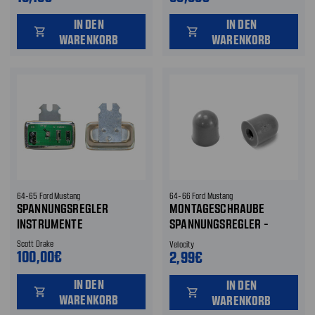
IN DEN
IN DEN
shopping_cart
shopping_cart
WARENKORB
WARENKORB
64-65 Ford Mustang
64-66 Ford Mustang
SPANNUNGSREGLER
MONTAGESCHRAUBE
INSTRUMENTE
SPANNUNGSREGLER -
ABDECKKAPPEN
Scott Drake
Velocity
100,00€
2,99€
IN DEN
IN DEN
shopping_cart
shopping_cart
WARENKORB
WARENKORB