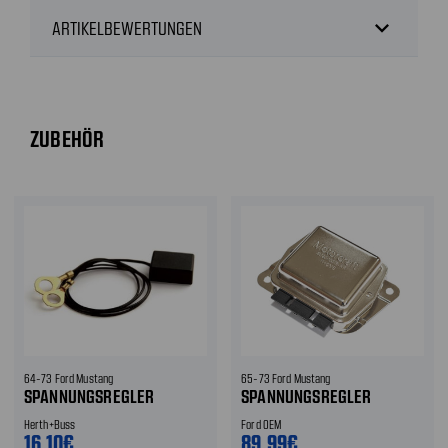
expand_more
ARTIKELBEWERTUNGEN
ZUBEHÖR
64-73 Ford Mustang
65-73 Ford Mustang
SPANNUNGSREGLER
SPANNUNGSREGLER
Herth+Buss
Ford OEM
16,10€
89,99€