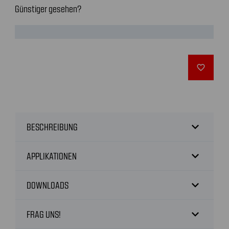
Günstiger gesehen?
favorite_outline
expand_more
BESCHREIBUNG
expand_more
APPLIKATIONEN
expand_more
DOWNLOADS
expand_more
FRAG UNS!