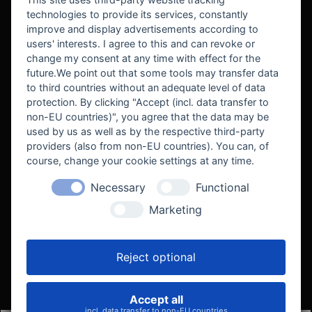
technologies to provide its services, constantly
improve and display advertisements according to
users' interests. I agree to this and can revoke or
BEKANNT AUS
change my consent at any time with effect for the
future.We point out that some tools may transfer data
to third countries without an adequate level of data
protection. By clicking "Accept (incl. data transfer to
non-EU countries)", you agree that the data may be
used by us as well as by the respective third-party
providers (also from non-EU countries). You can, of
course, change your cookie settings at any time.
Necessary
Functional
WE SUPPORT
Marketing
Reject optional
Accept all
VELOCITY AUTOMOTIVE
incl. data transfer to non-EU countries