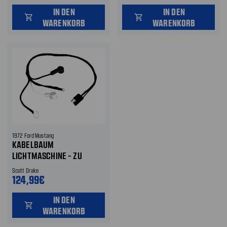
IN DEN
IN DEN
shopping_cart
shopping_cart
WARENKORB
WARENKORB
1972 Ford Mustang
KABELBAUM
LICHTMASCHINE - ZU
SPANNUNGSREGLER - OHNE
Scott Drake
ZUSATZINSTRUMENTEN
124,99€
IN DEN
shopping_cart
WARENKORB