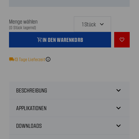
Menge wählen
(0 Stück lagernd)
IN DEN WARENKORB
shopping_cart
favorite_outline
local_shipping
13
Tage Lieferzeit
info
expand_more
BESCHREIBUNG
expand_more
APPLIKATIONEN
expand_more
DOWNLOADS