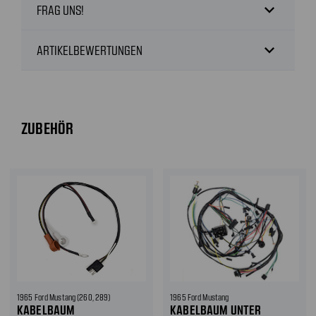
expand_more
FRAG UNS!
expand_more
ARTIKELBEWERTUNGEN
ZUBEHÖR
1965 Ford Mustang (260, 289)
1965 Ford Mustang
KABELBAUM
KABELBAUM UNTER