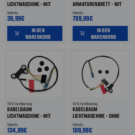
LICHTMASCHINE - MIT
ARMATURENBRETT - MIT
RUNDINSTRUMENTEN
NEBELSCHEINWERFERN -
Velocity
Velocity
MIT RUNDINSTRUMENTEN
36,99€
709,99€
IN DEN
IN DEN
shopping_cart
shopping_cart
WARENKORB
WARENKORB
1970 Ford Mustang
1970 Ford Mustang
KABELBAUM
KABELBAUM
LICHTMASCHINE - MIT
LICHTMASCHINE - OHNE
DREHZAHLMESSER
DREHZAHLMESSER
Velocity
Velocity
134,99€
109,99€