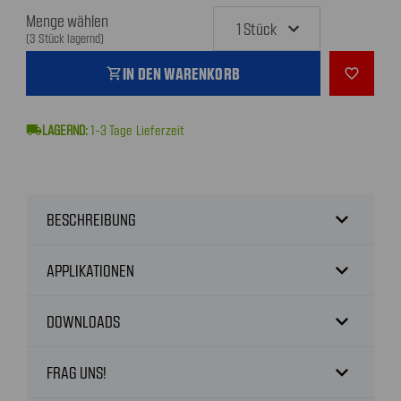
Menge wählen
(3 Stück lagernd)
IN DEN WARENKORB
shopping_cart
favorite_outline
local_shipping
1-3
Tage Lieferzeit
expand_more
BESCHREIBUNG
expand_more
APPLIKATIONEN
expand_more
DOWNLOADS
expand_more
FRAG UNS!