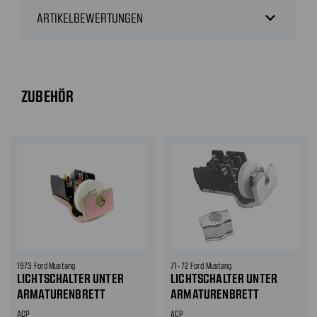
expand_more
ARTIKELBEWERTUNGEN
ZUBEHÖR
1973 Ford Mustang
71-72 Ford Mustang
LICHTSCHALTER UNTER
LICHTSCHALTER UNTER
ARMATURENBRETT
ARMATURENBRETT
ACP
ACP