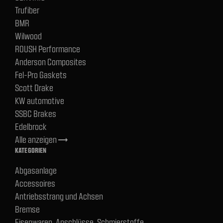
Trufiber
BMR
Wilwood
ROUSH Performance
Anderson Composites
Fel-Pro Gaskets
Scott Drake
KW automotive
SSBC Brakes
Edelbrock
Alle anzeigen
trending_flat
KATEGORIEN
Abgasanlage
Accessoires
Antriebsstrang und Achsen
Bremse
Eisenwaren, Anschlüsse, Schmierstoffe