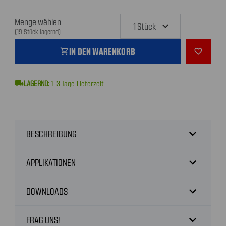
Menge wählen
(19 Stück lagernd)
IN DEN WARENKORB
shopping_cart
favorite_outline
local_shipping
1-3
Tage Lieferzeit
expand_more
BESCHREIBUNG
expand_more
APPLIKATIONEN
expand_more
DOWNLOADS
expand_more
FRAG UNS!