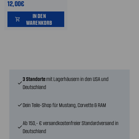
12,00€
IN DEN
shopping_cart
WARENKORB
3 Standorte
mit Lagerhäusern in den USA und
check
Deutschland
Dein Teile-Shop für Mustang, Corvette & RAM
check
Ab 150,- € versandkostenfreier Standardversand in
check
Deutschland