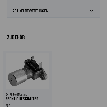
expand_more
ARTIKELBEWERTUNGEN
ZUBEHÖR
64-73 Ford Mustang
FERNLICHTSCHALTER
ACP