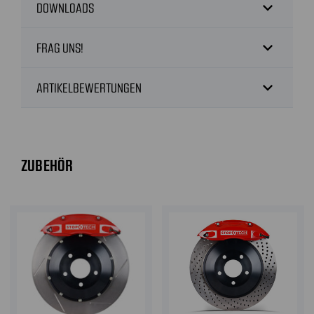
expand_more
DOWNLOADS
expand_more
FRAG UNS!
expand_more
ARTIKELBEWERTUNGEN
ZUBEHÖR