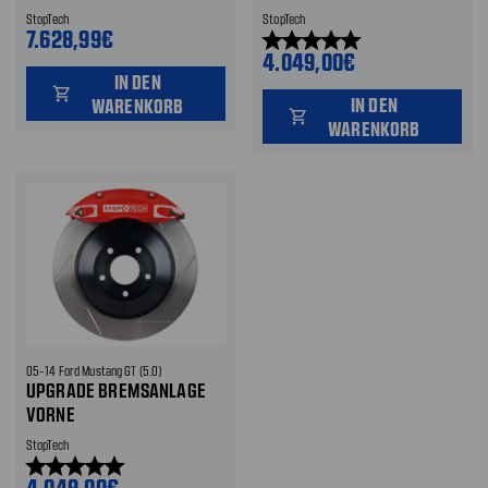
StopTech
StopTech
7.628,99€
star
star
star
star
star
4.049,00€
IN DEN
shopping_cart
IN DEN
WARENKORB
shopping_cart
WARENKORB
05-14 Ford Mustang GT (5.0)
UPGRADE BREMSANLAGE
VORNE
StopTech
star
star
star
star
star
4.049,00€