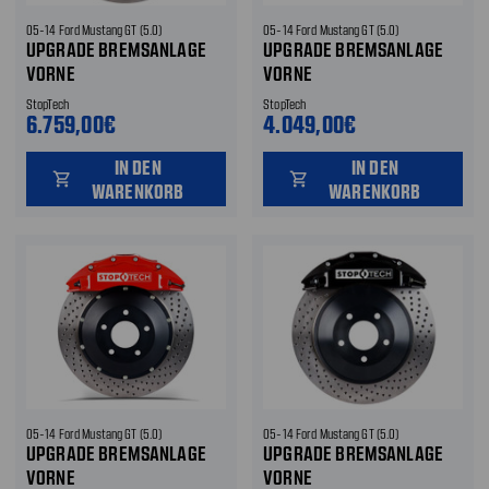
05-14 Ford Mustang GT (5.0)
05-14 Ford Mustang GT (5.0)
UPGRADE BREMSANLAGE
UPGRADE BREMSANLAGE
VORNE
VORNE
StopTech
StopTech
6.759,00€
4.049,00€
IN DEN
IN DEN
shopping_cart
shopping_cart
WARENKORB
WARENKORB
05-14 Ford Mustang GT (5.0)
05-14 Ford Mustang GT (5.0)
UPGRADE BREMSANLAGE
UPGRADE BREMSANLAGE
VORNE
VORNE