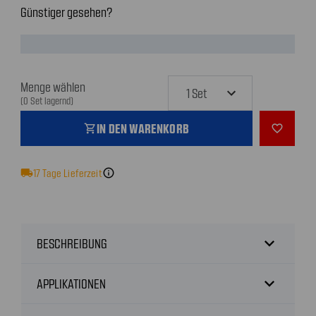
Günstiger gesehen?
Menge wählen
(0 Set lagernd)
IN DEN WARENKORB
shopping_cart
favorite_outline
local_shipping
17
Tage Lieferzeit
info
expand_more
BESCHREIBUNG
expand_more
APPLIKATIONEN