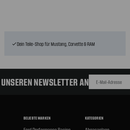
Dein Teile-Shop für Mustang, Corvette & RAM
check
E-Mail-
Adresse
R UNSEREN NEWSLETTER AN
BELIEBTE MARKEN
KATEGORIEN
Ford Performance Racing
Abgasanlage