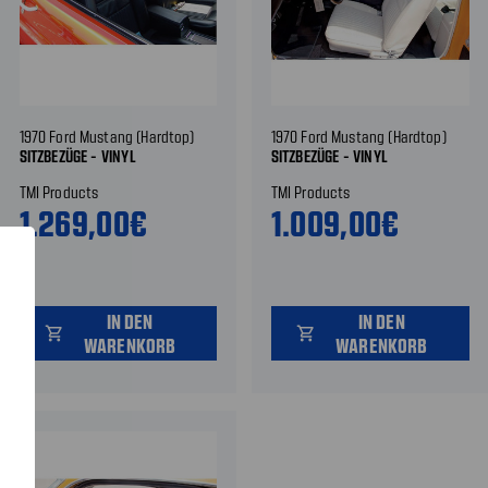
1970 Ford Mustang (Hardtop)
1970 Ford Mustang (Hardtop)
SITZBEZÜGE - VINYL
SITZBEZÜGE - VINYL
TMI Products
TMI Products
1.269,00€
1.009,00€
IN DEN
IN DEN
shopping_cart
shopping_cart
WARENKORB
WARENKORB