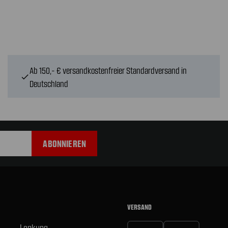
Ab 150,- € versandkostenfreier Standardversand in
check
Deutschland
VERSAND
Lenkung