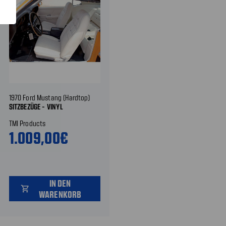
1970 Ford Mustang (Hardtop)
SITZBEZÜGE - VINYL
TMI Products
1.009,00€
IN DEN
shopping_cart
WARENKORB