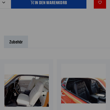
IN DEN WARENKORB
shopping_cart
favorite_outline
Zubehör