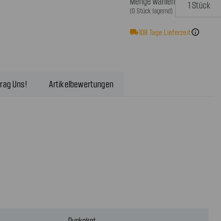
Menge wählen
(0 Stück lagernd)
local_shipping
108
Tage Lieferzeit
info
rag Uns!
Artikelbewertungen
Dunkelrot