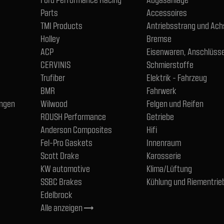
Parts
Accessoires
TMI Products
Antriebsstrang und Ac
Holley
Bremse
ACP
Eisenwaren, Anschlüsse
CERVINIS
Schmierstoffe
Trufiber
Elektrik - Fahrzeug
BMR
Fahrwerk
ngen
Wilwood
Felgen und Reifen
ROUSH Performance
Getriebe
Anderson Composites
Hifi
Fel-Pro Gaskets
Innenraum
Scott Drake
Karosserie
KW automotive
Klima/Lüftung
SSBC Brakes
Kühlung und Riementrie
Edelbrock
Alle anzeigen
trending_flat