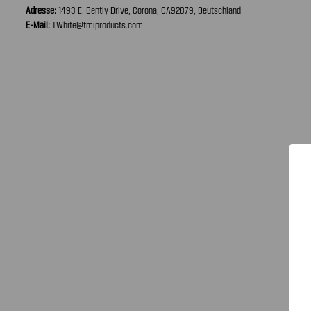
Adresse:
1493 E. Bently Drive, Corona, CA92879, Deutschland
E-Mail:
TWhite@tmiproducts.com