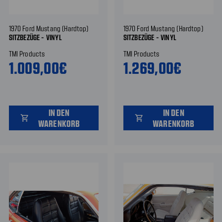
1970 Ford Mustang (Hardtop)
1970 Ford Mustang (Hardtop)
SITZBEZÜGE - VINYL
SITZBEZÜGE - VINYL
TMI Products
TMI Products
1.009,00€
1.269,00€
IN DEN
IN DEN
shopping_cart
shopping_cart
WARENKORB
WARENKORB