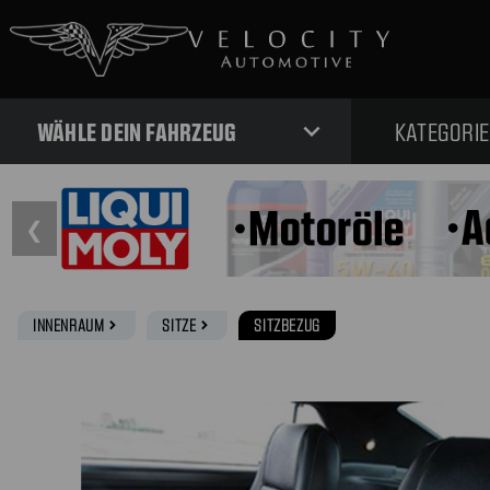
expand_more
WÄHLE DEIN FAHRZEUG
KATEGORI
❮
INNENRAUM
SITZE
SITZBEZUG
navigate_next
navigate_next