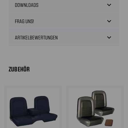
expand_more
DOWNLOADS
expand_more
FRAG UNS!
expand_more
ARTIKELBEWERTUNGEN
ZUBEHÖR