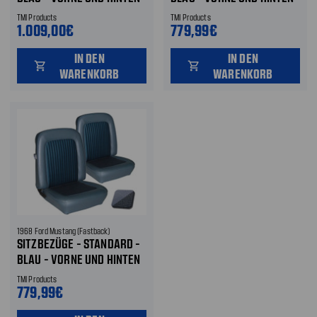
TMI Products
TMI Products
1.009,00€
779,99€
IN DEN
IN DEN
shopping_cart
shopping_cart
WARENKORB
WARENKORB
1968 Ford Mustang (Fastback)
SITZBEZÜGE - STANDARD -
BLAU - VORNE UND HINTEN
TMI Products
779,99€