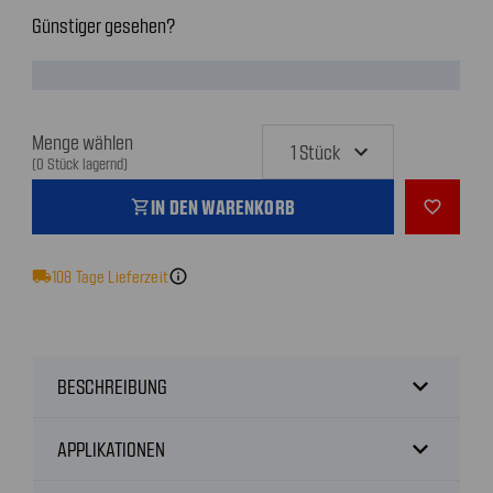
Günstiger gesehen?
Menge wählen
(0 Stück lagernd)
IN DEN WARENKORB
shopping_cart
favorite_outline
local_shipping
108
Tage Lieferzeit
info
expand_more
BESCHREIBUNG
expand_more
APPLIKATIONEN