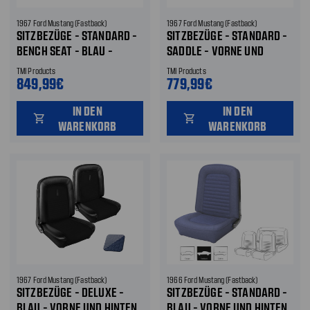
1967 Ford Mustang (Fastback)
1967 Ford Mustang (Fastback)
SITZBEZÜGE - STANDARD -
SITZBEZÜGE - STANDARD -
BENCH SEAT - BLAU -
SADDLE - VORNE UND
VORNE UND HINTEN
HINTEN
TMI Products
TMI Products
849,99€
779,99€
IN DEN
IN DEN
shopping_cart
shopping_cart
WARENKORB
WARENKORB
1967 Ford Mustang (Fastback)
1966 Ford Mustang (Fastback)
SITZBEZÜGE - DELUXE -
SITZBEZÜGE - STANDARD -
BLAU - VORNE UND HINTEN
BLAU - VORNE UND HINTEN