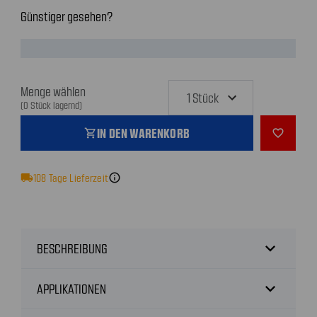
Günstiger gesehen?
Menge wählen
(0 Stück lagernd)
IN DEN WARENKORB
shopping_cart
favorite_outline
local_shipping
108
Tage Lieferzeit
info
expand_more
BESCHREIBUNG
expand_more
APPLIKATIONEN