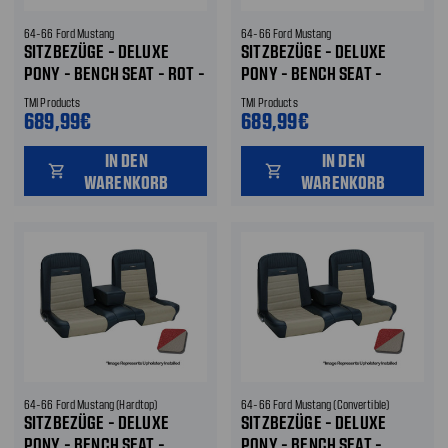
64-66 Ford Mustang
64-66 Ford Mustang
SITZBEZÜGE - DELUXE
SITZBEZÜGE - DELUXE
PONY - BENCH SEAT - ROT -
PONY - BENCH SEAT -
VORNE
WEISS - VORNE
TMI Products
TMI Products
689,99€
689,99€
IN DEN
IN DEN
shopping_cart
shopping_cart
WARENKORB
WARENKORB
64-66 Ford Mustang (Hardtop)
64-66 Ford Mustang (Convertible)
SITZBEZÜGE - DELUXE
SITZBEZÜGE - DELUXE
PONY - BENCH SEAT -
PONY - BENCH SEAT -