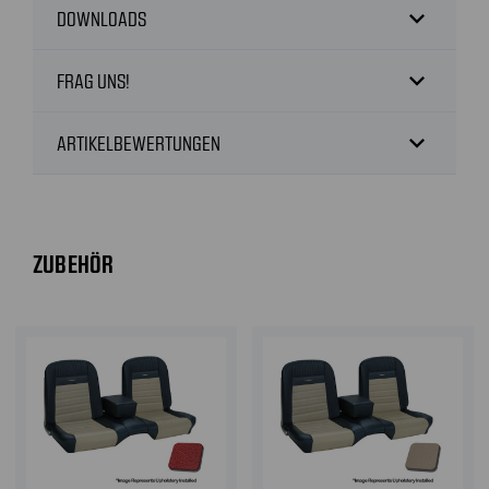
expand_more
DOWNLOADS
expand_more
FRAG UNS!
expand_more
ARTIKELBEWERTUNGEN
ZUBEHÖR