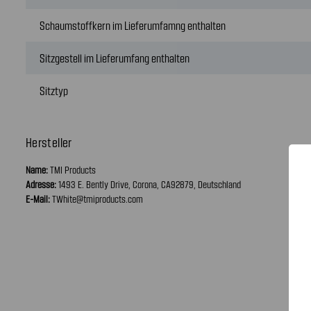
Schaumstoffkern im Lieferumfamng enthalten
Sitzgestell im Lieferumfang enthalten
Sitztyp
Hersteller
Name:
TMI Products
Adresse:
1493 E. Bently Drive, Corona, CA92879, Deutschland
E-Mail:
TWhite@tmiproducts.com