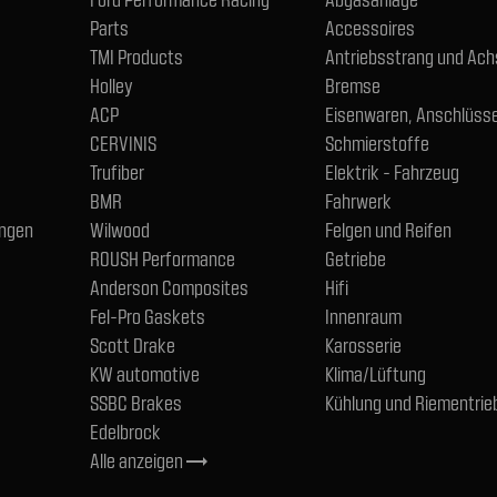
Parts
Accessoires
TMI Products
Antriebsstrang und Ac
Holley
Bremse
ACP
Eisenwaren, Anschlüsse
CERVINIS
Schmierstoffe
Trufiber
Elektrik - Fahrzeug
BMR
Fahrwerk
ngen
Wilwood
Felgen und Reifen
ROUSH Performance
Getriebe
Anderson Composites
Hifi
Fel-Pro Gaskets
Innenraum
Scott Drake
Karosserie
KW automotive
Klima/Lüftung
SSBC Brakes
Kühlung und Riementrie
Edelbrock
Alle anzeigen
trending_flat