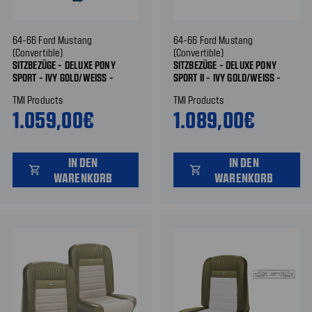
64-66 Ford Mustang
64-66 Ford Mustang
(Convertible)
(Convertible)
SITZBEZÜGE - DELUXE PONY
SITZBEZÜGE - DELUXE PONY
SPORT - IVY GOLD/WEISS - V
SPORT II - IVY GOLD/WEISS - V
ORNE UND HINTEN
ORNE UND HINTEN
TMI Products
TMI Products
1.059,00€
1.089,00€
IN DEN
IN DEN
shopping_cart
shopping_cart
WARENKORB
WARENKORB