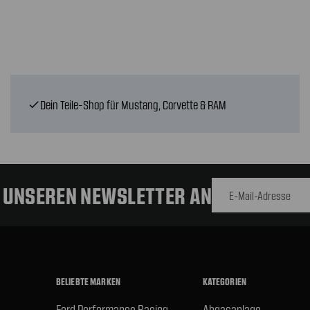
Dein Teile-Shop für Mustang, Corvette & RAM
check
E-Mail-
Adresse
R UNSEREN NEWSLETTER AN
BELIEBTE MARKEN
KATEGORIEN
Ford Performance Racing
Abgasanlage