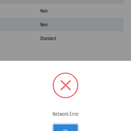
Nein
Nein
Standard
Network Error
OK