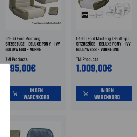
64-66 Ford Mustang
64-66 Ford Mustang (Hardtop)
SITZBEZÜGE - DELUXE PONY - IVY
SITZBEZÜGE - DELUXE PONY - IVY
GOLD/WEISS - VORNE
GOLD/WEISS - VORNE UND H
INTEN
TMI Products
TMI Products
695,00€
1.009,00€
IN DEN
IN DEN
shopping_cart
shopping_cart
WARENKORB
WARENKORB