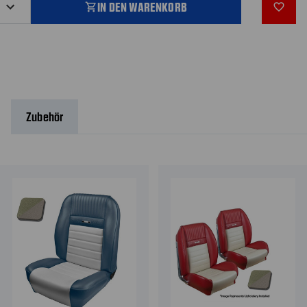
IN DEN WARENKORB
shopping_cart
favorite_outline
Zubehör