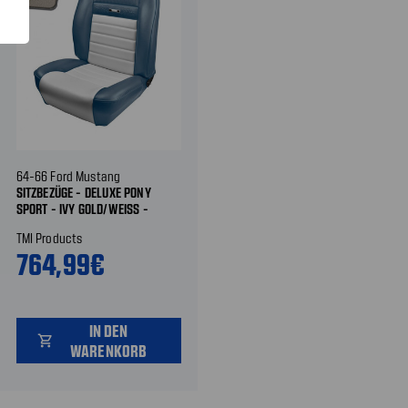
64-66 Ford Mustang
SITZBEZÜGE - DELUXE PONY
SPORT - IVY GOLD/WEISS - V
ORNE
TMI Products
764,99€
IN DEN
shopping_cart
WARENKORB