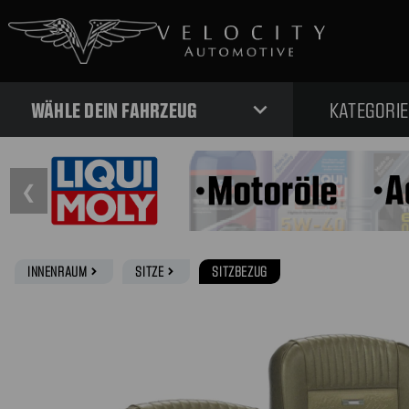
expand_more
WÄHLE DEIN FAHRZEUG
KATEGORI
❮
INNENRAUM
SITZE
SITZBEZUG
navigate_next
navigate_next