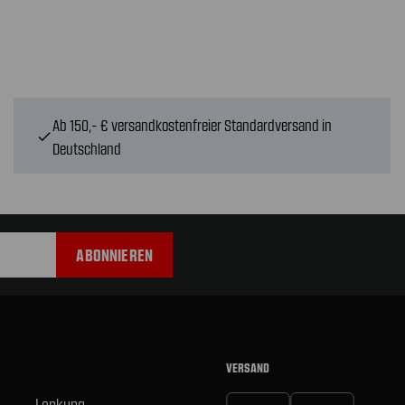
Ab 150,- € versandkostenfreier Standardversand in
check
Deutschland
VERSAND
Lenkung