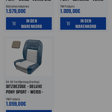
INTEN
UND HINTEN
Distinctive Industries
TMI Products
1.579,00€
1.009,00€
IN DEN
IN DEN
shopping_cart
shopping_cart
WARENKORB
WARENKORB
64-66 Ford Mustang (Hardtop)
SITZBEZÜGE - DELUXE
PONY SPORT - WEISS - V
ORNE UND HINTEN
TMI Products
1.059,00€