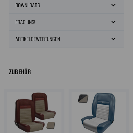
expand_more
DOWNLOADS
expand_more
FRAG UNS!
expand_more
ARTIKELBEWERTUNGEN
ZUBEHÖR