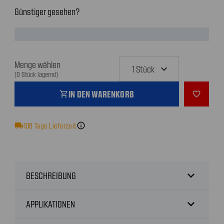
Günstiger gesehen?
Menge wählen
(0 Stück lagernd)
IN DEN WARENKORB
shopping_cart
favorite_outline
local_shipping
108
Tage Lieferzeit
info
expand_more
BESCHREIBUNG
expand_more
APPLIKATIONEN