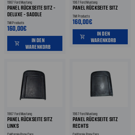
1967 Ford Mustang
1967 Ford Mustang
PANEL RÜCKSEITE SITZ -
PANEL RÜCKSEITE SITZ
DELUXE - SADDLE
TMI Products
160,00€
TMI Products
160,00€
IN DEN
shopping_cart
IN DEN
WARENKORB
shopping_cart
WARENKORB
1967 Ford Mustang
1967 Ford Mustang
PANEL RÜCKSEITE SITZ
PANEL RÜCKSEITE SITZ
LINKS
RECHTS
California Pony Cars
California Pony Cars