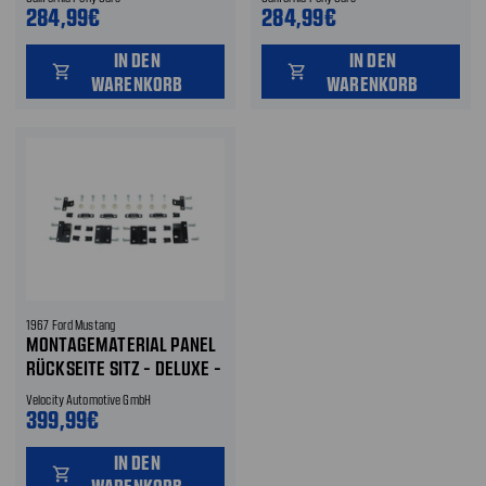
284,99€
284,99€
IN DEN
IN DEN
shopping_cart
shopping_cart
WARENKORB
WARENKORB
1967 Ford Mustang
MONTAGEMATERIAL PANEL
RÜCKSEITE SITZ - DELUXE -
FAHRER- UND
Velocity Automotive GmbH
BEIFAHRERSITZ
399,99€
IN DEN
shopping_cart
WARENKORB