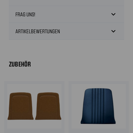
expand_more
FRAG UNS!
expand_more
ARTIKELBEWERTUNGEN
ZUBEHÖR