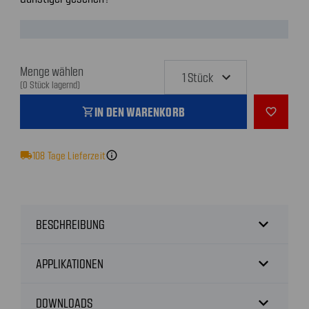
Menge wählen
(0 Stück lagernd)
IN DEN WARENKORB
shopping_cart
favorite_outline
local_shipping
108
Tage Lieferzeit
info
expand_more
BESCHREIBUNG
expand_more
APPLIKATIONEN
expand_more
DOWNLOADS