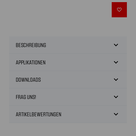
favorite_outline
expand_more
BESCHREIBUNG
expand_more
APPLIKATIONEN
expand_more
DOWNLOADS
expand_more
FRAG UNS!
expand_more
ARTIKELBEWERTUNGEN