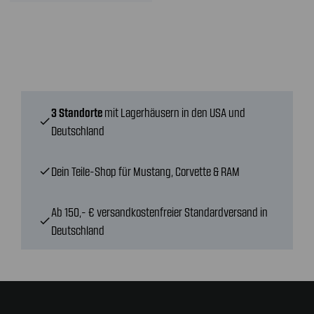
3 Standorte
mit Lagerhäusern in den USA und
check
Deutschland
Dein Teile-Shop für Mustang, Corvette & RAM
check
Ab 150,- € versandkostenfreier Standardversand in
check
Deutschland