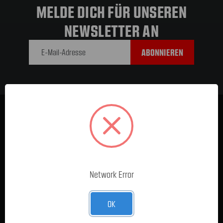
MELDE DICH FÜR UNSEREN
NEWSLETTER AN
E-Mail-
Adresse
Network Error
Für sämtliche Anliegen zur Lieferzeit, technischen Fragen,
OK
Reklamationen oder Rücksendungen bitte hier klicken.