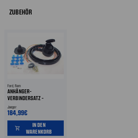
ZUBEHÖR
Ford, Ram
ANHÄNGER-
VERBINDERSATZ -
KABELBAUM
Jaeger
184,99€
IN DEN
shopping_cart
WARENKORB