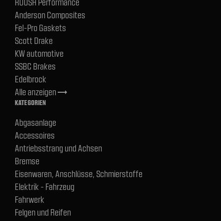
ROUSH Performance
Anderson Composites
Fel-Pro Gaskets
Scott Drake
KW automotive
SSBC Brakes
Edelbrock
Alle anzeigen
trending_flat
KATEGORIEN
Abgasanlage
Accessoires
Antriebsstrang und Achsen
Bremse
Eisenwaren, Anschlüsse, Schmierstoffe
Elektrik - Fahrzeug
Fahrwerk
Felgen und Reifen