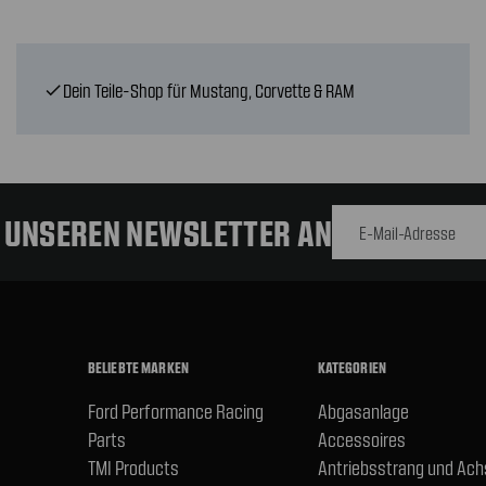
Dein Teile-Shop für Mustang, Corvette & RAM
check
E-Mail-
Adresse
R UNSEREN NEWSLETTER AN
BELIEBTE MARKEN
KATEGORIEN
Ford Performance Racing
Abgasanlage
Parts
Accessoires
TMI Products
Antriebsstrang und Ac