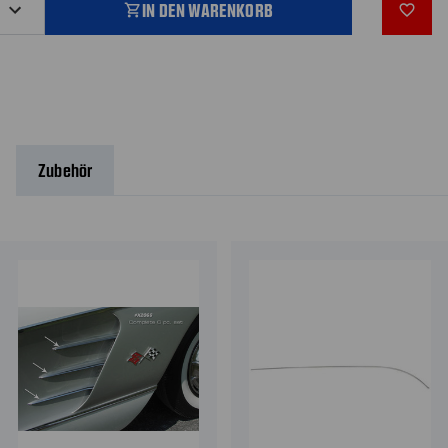
IN DEN WARENKORB
shopping_cart
favorite_outline
Zubehör