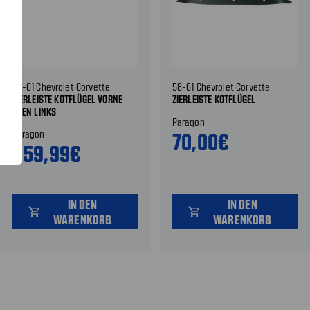
58-61 Chevrolet Corvette
58-61 Chevrolet Corvette
ZIERLEISTE KOTFLÜGEL VORNE
ZIERLEISTE KOTFLÜGEL
OBEN LINKS
Paragon
Paragon
70,00€
259,99€
IN DEN
IN DEN
shopping_cart
shopping_cart
WARENKORB
WARENKORB