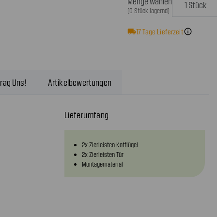
Menge wählen
(0 Stück lagernd)
local_shipping
17
Tage Lieferzeit
info
rag Uns!
Artikelbewertungen
Lieferumfang
2x Zierleisten Kotflügel
2x Zierleisten Tür
Montagematerial