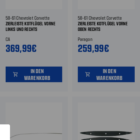
58-61 Chevrolet Corvette
58-61 Chevrolet Corvette
ZIERLEISTE KOTFLÜGEL VORNE
ZIERLEISTE KOTFLÜGEL VORNE
LINKS UND RECHTS
OBEN RECHTS
CA
Paragon
369,99€
259,99€
IN DEN
IN DEN
shopping_cart
shopping_cart
WARENKORB
WARENKORB