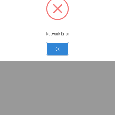
n von Amerika
Network Error
OK