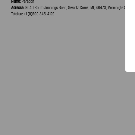
Name:
Paragon
Adresse:
8040 South Jennings Road, Swartz Creek, MI, 48473, Vereinigte Staate
Telefon:
+1 (0)800 345-4122