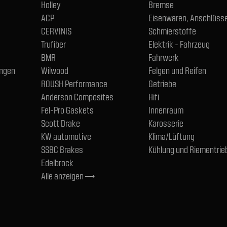
Holley
Bremse
ACP
Eisenwaren, Anschlüsse
CERVINIS
Schmierstoffe
Trufiber
Elektrik - Fahrzeug
BMR
Fahrwerk
ngen
Wilwood
Felgen und Reifen
ROUSH Performance
Getriebe
Anderson Composites
Hifi
Fel-Pro Gaskets
Innenraum
Scott Drake
Karosserie
KW automotive
Klima/Lüftung
SSBC Brakes
Kühlung und Riementrie
Edelbrock
Alle anzeigen
trending_flat