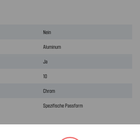
Nein
Aluminum
Ja
10
Chrom
Spezifische Passform