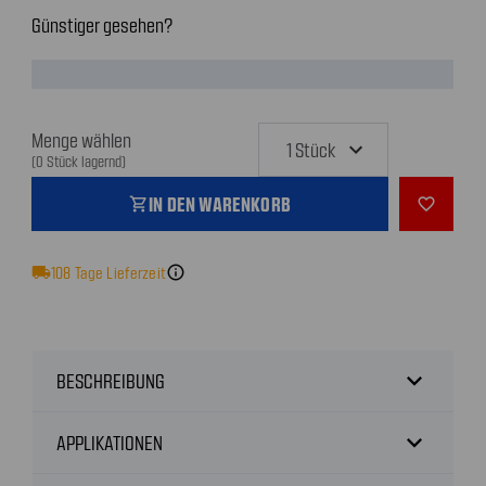
Günstiger gesehen?
Menge wählen
(0 Stück lagernd)
IN DEN WARENKORB
shopping_cart
favorite_outline
local_shipping
108
Tage Lieferzeit
info
expand_more
BESCHREIBUNG
expand_more
APPLIKATIONEN