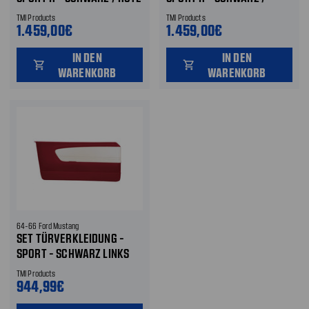
NAHT LINKS UND RECHTS
GRAUE NAHT LINKS UND
TMI Products
TMI Products
RECHTS
1.459,00€
1.459,00€
IN DEN
IN DEN
shopping_cart
shopping_cart
WARENKORB
WARENKORB
64-66 Ford Mustang
SET TÜRVERKLEIDUNG -
SPORT - SCHWARZ LINKS
UND RECHTS
TMI Products
944,99€