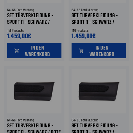
64-66 Ford Mustang
64-66 Ford Mustang
SET TÜRVERKLEIDUNG -
SET TÜRVERKLEIDUNG -
SPORT R - SCHWARZ /
SPORT R - SCHWARZ /
BLAUE NAHT LINKS UND
WEISSE NÄHTE LINKS UND R
TMI Products
TMI Products
RECHTS
ECHTS
1.459,00€
1.459,00€
IN DEN
IN DEN
shopping_cart
shopping_cart
WARENKORB
WARENKORB
64-66 Ford Mustang
64-66 Ford Mustang
SET TÜRVERKLEIDUNG -
SET TÜRVERKLEIDUNG -
SPORT R - SCHWARZ / ROTE
SPORT R - SCHWARZ /