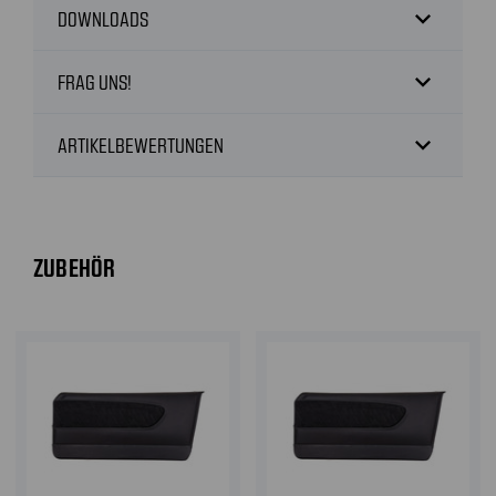
expand_more
DOWNLOADS
expand_more
FRAG UNS!
expand_more
ARTIKELBEWERTUNGEN
ZUBEHÖR