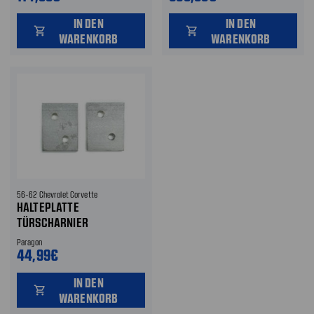
IN DEN
IN DEN
shopping_cart
shopping_cart
WARENKORB
WARENKORB
56-62 Chevrolet Corvette
HALTEPLATTE
TÜRSCHARNIER
Paragon
44,99€
IN DEN
shopping_cart
WARENKORB