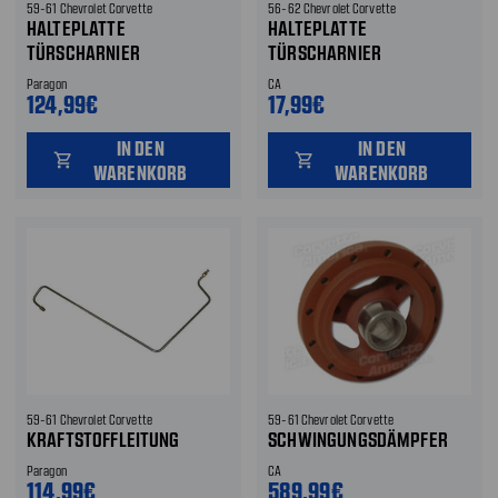
59-61 Chevrolet Corvette
56-62 Chevrolet Corvette
HALTEPLATTE
HALTEPLATTE
TÜRSCHARNIER
TÜRSCHARNIER
Paragon
CA
124,99€
17,99€
IN DEN
IN DEN
shopping_cart
shopping_cart
WARENKORB
WARENKORB
59-61 Chevrolet Corvette
59-61 Chevrolet Corvette
KRAFTSTOFFLEITUNG
SCHWINGUNGSDÄMPFER
Paragon
CA
114,99€
589,99€