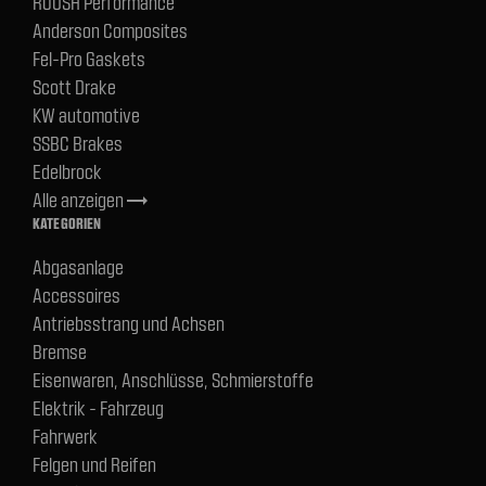
ROUSH Performance
Anderson Composites
Fel-Pro Gaskets
Scott Drake
KW automotive
SSBC Brakes
Edelbrock
Alle anzeigen
trending_flat
KATEGORIEN
Abgasanlage
Accessoires
Antriebsstrang und Achsen
Bremse
Eisenwaren, Anschlüsse, Schmierstoffe
Elektrik - Fahrzeug
Fahrwerk
Felgen und Reifen