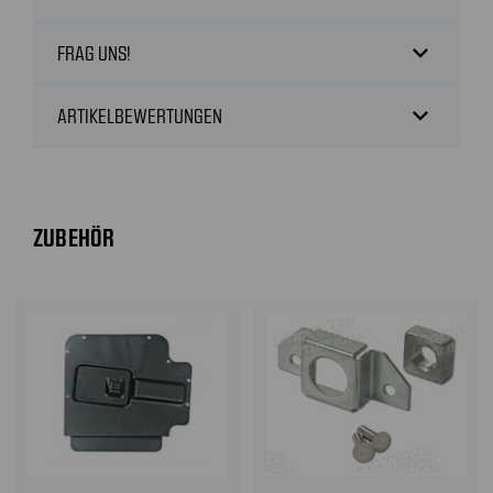
expand_more
FRAG UNS!
expand_more
ARTIKELBEWERTUNGEN
ZUBEHÖR