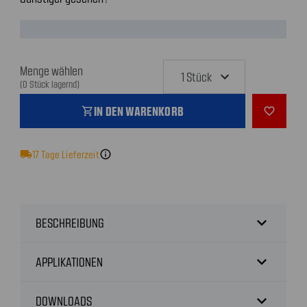
Menge wählen
(0 Stück lagernd)
IN DEN WARENKORB
shopping_cart
favorite_outline
local_shipping
17
Tage Lieferzeit
info
expand_more
BESCHREIBUNG
expand_more
APPLIKATIONEN
expand_more
DOWNLOADS