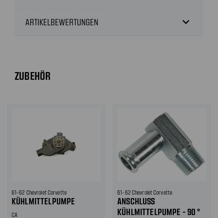
expand_more
ARTIKELBEWERTUNGEN
ZUBEHÖR
61-62 Chevrolet Corvette
61-62 Chevrolet Corvette
KÜHLMITTELPUMPE
ANSCHLUSS
KÜHLMITTELPUMPE - 90 °
CA