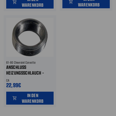
shopping_cart
shopping_cart
WARENKORB
WARENKORB
61-80 Chevrolet Corvette
ANSCHLUSS
HEIZUNGSSCHLAUCH -
REDUZIERSTÜCK 3/4 ZOLL
CA
AUF 1/2 ZOLL
22,99€
IN DEN
shopping_cart
WARENKORB