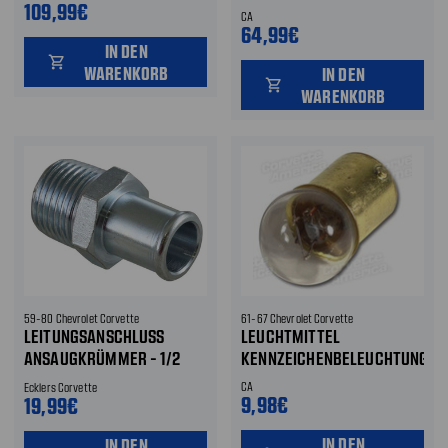
109,99€
ABGEWINKELT
CA
64,99€
IN DEN
shopping_cart
WARENKORB
IN DEN
shopping_cart
WARENKORB
59-80 Chevrolet Corvette
61-67 Chevrolet Corvette
LEITUNGSANSCHLUSS
LEUCHTMITTEL
ANSAUGKRÜMMER - 1/2
KENNZEICHENBELEUCHTUNG
NPT AUF 3/4 ZOLL
CA
Ecklers Corvette
SCHLAUCH
9,98€
19,99€
IN DEN
IN DEN