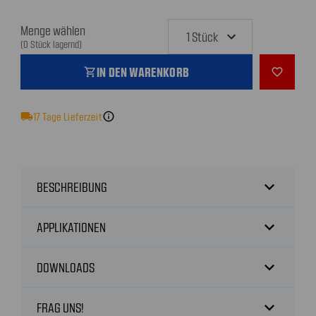
Menge wählen
(0 Stück lagernd)
IN DEN WARENKORB
shopping_cart
favorite_outline
local_shipping
17
Tage Lieferzeit
info
expand_more
BESCHREIBUNG
expand_more
APPLIKATIONEN
expand_more
DOWNLOADS
expand_more
FRAG UNS!