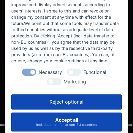
improve and display advertisements according to
users' interests. I agree to this and can revoke or
BEKANNT AUS
change my consent at any time with effect for the
future.We point out that some tools may transfer data
to third countries without an adequate level of data
protection. By clicking "Accept (incl. data transfer to
non-EU countries)", you agree that the data may be
used by us as well as by the respective third-party
providers (also from non-EU countries). You can, of
course, change your cookie settings at any time.
Necessary
Functional
WE SUPPORT
Marketing
Reject optional
Accept all
VELOCITY AUTOMOTIVE
incl. data transfer to non-EU countries