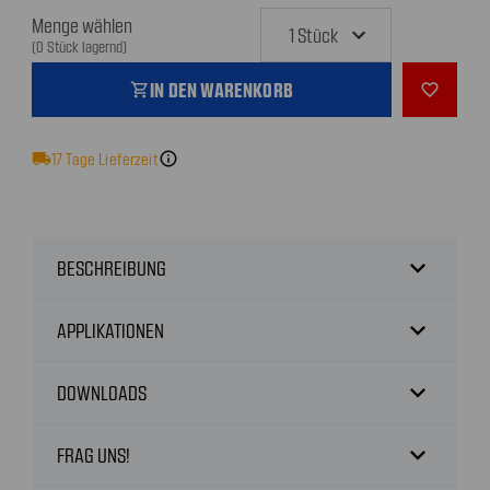
Menge wählen
(0 Stück lagernd)
IN DEN WARENKORB
shopping_cart
favorite_outline
local_shipping
17
Tage Lieferzeit
info
expand_more
BESCHREIBUNG
expand_more
APPLIKATIONEN
expand_more
DOWNLOADS
expand_more
FRAG UNS!