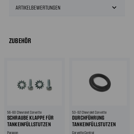
expand_more
ARTIKELBEWERTUNGEN
ZUBEHÖR
56-60 Chevrolet Corvette
53-62 Chevrolet Corvette
SCHRAUBE KLAPPE FÜR
DURCHFÜHRUNG
TANKEINFÜLLSTUTZEN
TANKEINFÜLLSTUTZEN
Paragon
Corvette Central