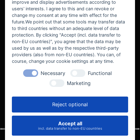
improve and display advertisements according to
users' interests. I agree to this and can revoke or
BEKANNT AUS
change my consent at any time with effect for the
future.We point out that some tools may transfer data
to third countries without an adequate level of data
protection. By clicking "Accept (incl. data transfer to
non-EU countries)", you agree that the data may be
used by us as well as by the respective third-party
providers (also from non-EU countries). You can, of
course, change your cookie settings at any time.
Necessary
Functional
WE SUPPORT
Marketing
Reject optional
Accept all
VELOCITY AUTOMOTIVE
incl. data transfer to non-EU countries