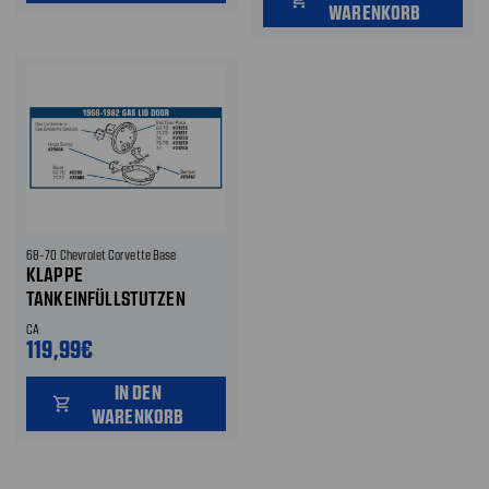
WARENKORB
68-70 Chevrolet Corvette Base
KLAPPE
TANKEINFÜLLSTUTZEN
CA
119,99€
IN DEN
shopping_cart
WARENKORB