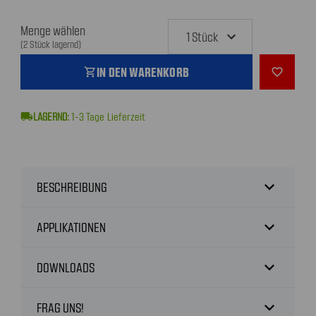
Menge wählen
(2 Stück lagernd)
IN DEN WARENKORB
shopping_cart
favorite_outline
local_shipping
1-3
Tage Lieferzeit
expand_more
BESCHREIBUNG
expand_more
APPLIKATIONEN
expand_more
DOWNLOADS
expand_more
FRAG UNS!