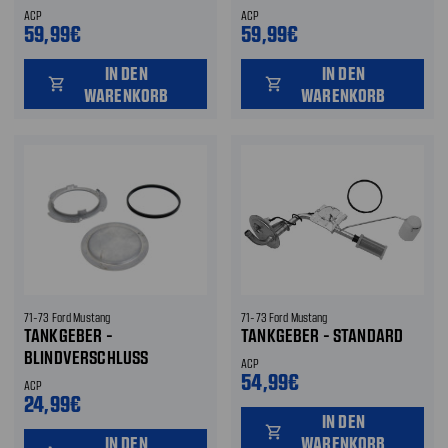
ACP
ACP
59,99€
59,99€
IN DEN
IN DEN
shopping_cart
shopping_cart
WARENKORB
WARENKORB
71-73 Ford Mustang
71-73 Ford Mustang
TANKGEBER -
TANKGEBER - STANDARD
BLINDVERSCHLUSS
ACP
54,99€
ACP
24,99€
IN DEN
shopping_cart
IN DEN
WARENKORB