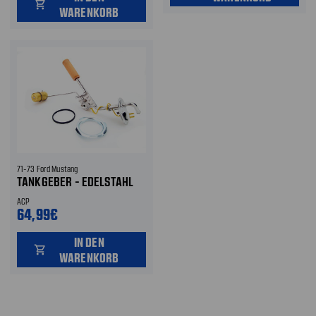
shopping_cart
WARENKORB
71-73 Ford Mustang
TANKGEBER - EDELSTAHL
ACP
64,99€
IN DEN
shopping_cart
WARENKORB