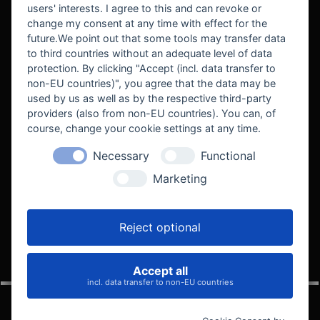
users' interests. I agree to this and can revoke or
BEKANNT AUS
change my consent at any time with effect for the
future.We point out that some tools may transfer data
to third countries without an adequate level of data
protection. By clicking "Accept (incl. data transfer to
non-EU countries)", you agree that the data may be
used by us as well as by the respective third-party
providers (also from non-EU countries). You can, of
course, change your cookie settings at any time.
Necessary
Functional
WE SUPPORT
Marketing
Reject optional
Accept all
VELOCITY AUTOMOTIVE
incl. data transfer to non-EU countries