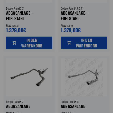
Dodge, Ram (5.7)
Dodge, Ram (4.7, 5.7)
ABGASANLAGE -
ABGASANLAGE -
EDELSTAHL
EDELSTAHL
Flowmaster
Flowmaster
1.379,00€
1.379,00€
IN DEN
IN DEN
shopping_cart
shopping_cart
WARENKORB
WARENKORB
Dodge, Ram (5.7)
Dodge, Ram (5.7)
ABGASANLAGE
ABGASANLAGE