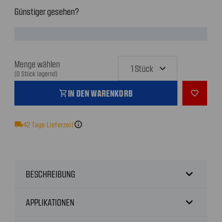
Günstiger gesehen?
Menge wählen
(0 Stück lagernd)
IN DEN WARENKORB
shopping_cart
favorite_outline
local_shipping
42
Tage Lieferzeit
info
expand_more
BESCHREIBUNG
expand_more
APPLIKATIONEN