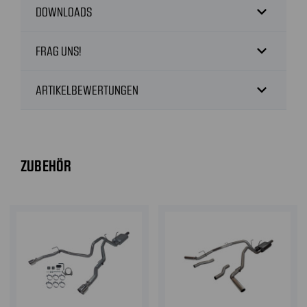
expand_more
DOWNLOADS
expand_more
FRAG UNS!
expand_more
ARTIKELBEWERTUNGEN
ZUBEHÖR