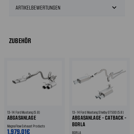
expand_more
ARTIKELBEWERTUNGEN
ZUBEHÖR
13-14 Ford Mustang (5.8)
13-14 Ford Mustang Shelby GT500 (5.8)
ABGASANLAGE
ABGASANLAGE - CATBACK -
BORLA
MagnaFlow Exhaust Products
1.979,01€
BORLA