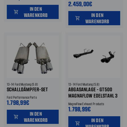
2.459,00€
IN DEN
shopping_cart
WARENKORB
IN DEN
shopping_cart
WARENKORB
13-14 Ford Mustang (5.8)
13-14 Ford Mustang (5.8)
SCHALLDÄMPFER-SET
ABGASANLAGE - GT500
MAGNAFLOW EDELSTAHL 3
Ford Performance Parts
1.798,99€
ZOLL ENDTÖPFE
MagnaFlow Exhaust Products
1.798,99€
IN DEN
shopping_cart
WARENKORB
IN DEN
shopping_cart
WARENKORB