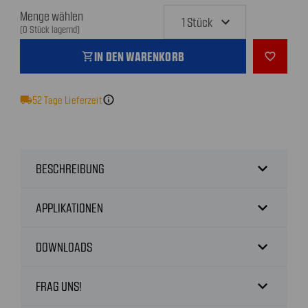
Menge wählen
(0 Stück lagernd)
IN DEN WARENKORB
shopping_cart
favorite_outline
local_shipping
52
Tage Lieferzeit
info
expand_more
BESCHREIBUNG
expand_more
APPLIKATIONEN
expand_more
DOWNLOADS
expand_more
FRAG UNS!