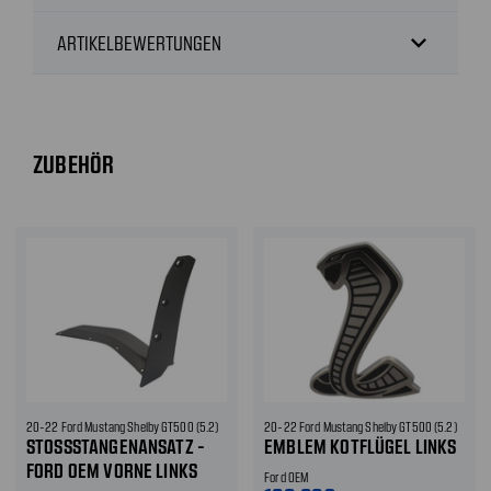
expand_more
ARTIKELBEWERTUNGEN
ZUBEHÖR
20-22 Ford Mustang Shelby GT500 (5.2)
20-22 Ford Mustang Shelby GT500 (5.2)
STOSSSTANGENANSATZ - F
EMBLEM KOTFLÜGEL LINKS
ORD OEM VORNE LINKS
Ford OEM