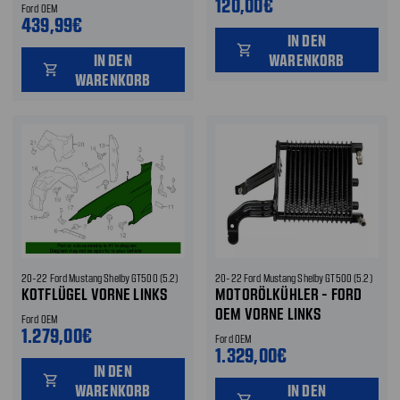
120,00€
Ford OEM
439,99€
IN DEN
shopping_cart
IN DEN
WARENKORB
shopping_cart
WARENKORB
20-22 Ford Mustang Shelby GT500 (5.2)
20-22 Ford Mustang Shelby GT500 (5.2)
KOTFLÜGEL VORNE LINKS
MOTORÖLKÜHLER - FORD
OEM VORNE LINKS
Ford OEM
1.279,00€
Ford OEM
1.329,00€
IN DEN
shopping_cart
WARENKORB
IN DEN
shopping_cart