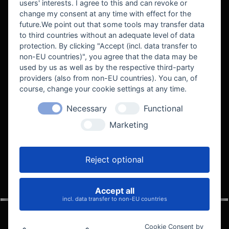
users' interests. I agree to this and can revoke or
BEKANNT AUS
change my consent at any time with effect for the
future.We point out that some tools may transfer data
to third countries without an adequate level of data
protection. By clicking "Accept (incl. data transfer to
non-EU countries)", you agree that the data may be
used by us as well as by the respective third-party
providers (also from non-EU countries). You can, of
course, change your cookie settings at any time.
Necessary
Functional
WE SUPPORT
Marketing
Reject optional
Accept all
VELOCITY AUTOMOTIVE
incl. data transfer to non-EU countries
Cookie Consent by