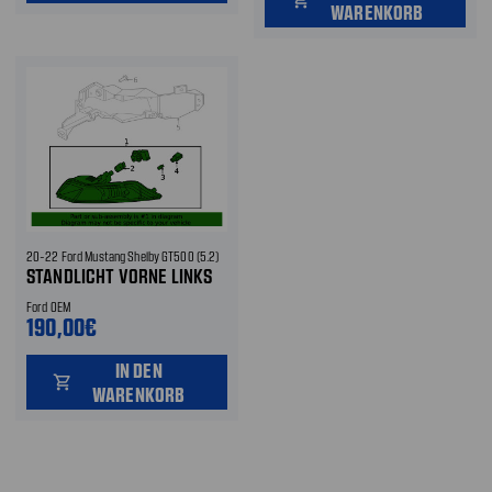
WARENKORB
20-22 Ford Mustang Shelby GT500 (5.2)
STANDLICHT VORNE LINKS
Ford OEM
190,00€
IN DEN
shopping_cart
WARENKORB