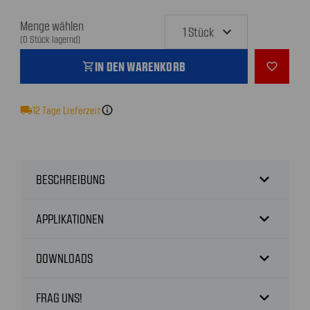
Menge wählen
(0 Stück lagernd)
IN DEN WARENKORB
shopping_cart
favorite_outline
local_shipping
12
Tage Lieferzeit
info
expand_more
BESCHREIBUNG
expand_more
APPLIKATIONEN
expand_more
DOWNLOADS
expand_more
FRAG UNS!