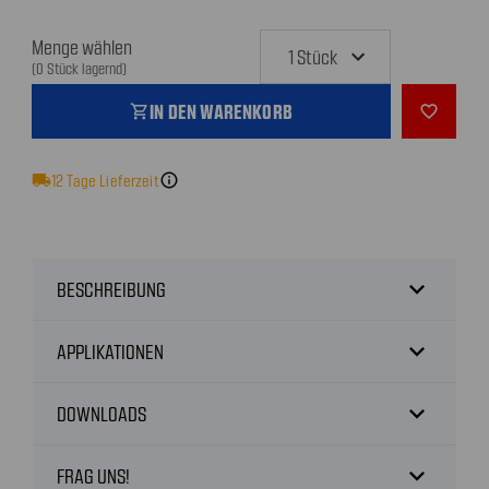
Menge wählen
(0 Stück lagernd)
IN DEN WARENKORB
shopping_cart
favorite_outline
local_shipping
12
Tage Lieferzeit
info
expand_more
BESCHREIBUNG
expand_more
APPLIKATIONEN
expand_more
DOWNLOADS
expand_more
FRAG UNS!