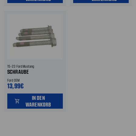
15-23 Ford Mustang
SCHRAUBE
Ford OEM
13,99€
IN DEN
shopping_cart
WARENKORB