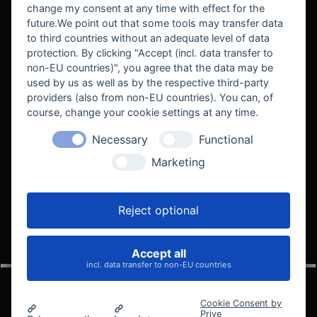
change my consent at any time with effect for the
future.We point out that some tools may transfer data
to third countries without an adequate level of data
protection. By clicking "Accept (incl. data transfer to
non-EU countries)", you agree that the data may be
used by us as well as by the respective third-party
providers (also from non-EU countries). You can, of
course, change your cookie settings at any time.
Necessary
Functional
WE SUPPORT
Marketing
Reject optional
Accept all
VELOCITY AUTOMOTIVE
incl. data transfer to non-EU countries
Cookie Consent by
Prive