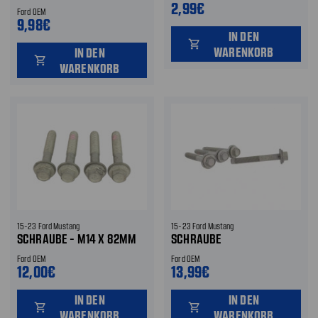
M12 X 38MM VORNE
2,99€
Ford OEM
9,98€
IN DEN
shopping_cart
WARENKORB
IN DEN
shopping_cart
WARENKORB
15-23 Ford Mustang
15-23 Ford Mustang
SCHRAUBE - M14 X 82MM
SCHRAUBE
Ford OEM
Ford OEM
12,00€
13,99€
IN DEN
IN DEN
shopping_cart
shopping_cart
WARENKORB
WARENKORB