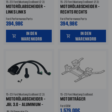
15-23 Ford Mustang EcoBoost (2.3)
15-23 Ford Mustang EcoBoost (2.3)
MOTORÖLABSCHEIDER -
MOTORÖLABSCHEIDER -
LINKS LINKS
RECHTS RECHTS
Ford Performance Parts
Ford Performance Parts
394,98€
394,98€
IN DEN
IN DEN
shopping_cart
shopping_cart
WARENKORB
WARENKORB
15-23 Ford Mustang EcoBoost (2.3)
15-23 Ford Mustang EcoBoost
MOTORÖLABSCHEIDER -
MOTORTRÄGER
J&L 3.0 - ALUMINIUM -
Ford OEM
FAHRERSEITE - SCHWARZ
1.579,00€
J&L Oil Separator Co