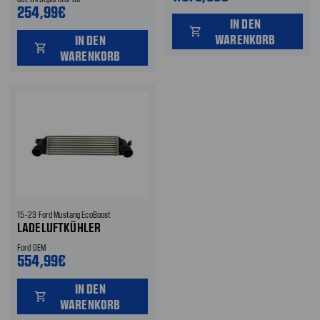
FAHRERSEITE
254,99€
IN DEN
shopping_cart
WARENKORB
IN DEN
shopping_cart
WARENKORB
15-23 Ford Mustang EcoBoost
LADELUFTKÜHLER
Ford OEM
554,99€
IN DEN
shopping_cart
WARENKORB