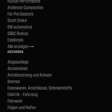
ROUSH Performance
Anderson Composites
Fel-Pro Gaskets
Scott Drake
KW automotive
SSBC Brakes
Edelbrock
Alle anzeigen
trending_flat
KATEGORIEN
Abgasanlage
Accessoires
Antriebsstrang und Achsen
Bremse
Eisenwaren, Anschlüsse, Schmierstoffe
Elektrik - Fahrzeug
Fahrwerk
Felgen und Reifen