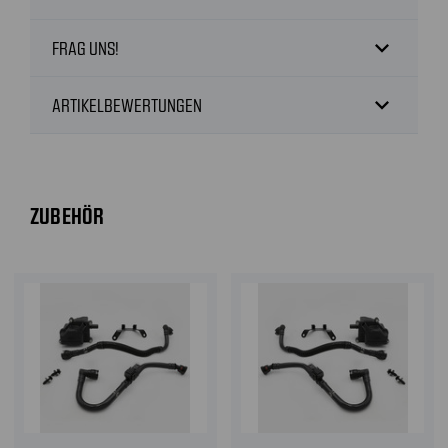
expand_more
FRAG UNS!
expand_more
ARTIKELBEWERTUNGEN
ZUBEHÖR