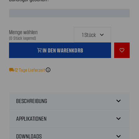
Menge wählen
(0 Stück lagernd)
IN DEN WARENKORB
shopping_cart
favorite_outline
local_shipping
12
Tage Lieferzeit
info
expand_more
BESCHREIBUNG
expand_more
APPLIKATIONEN
expand_more
DOWNLOADS