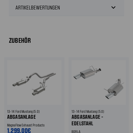
expand_more
ARTIKELBEWERTUNGEN
ZUBEHÖR
13-14 Ford Mustang (5.0)
13-14 Ford Mustang (5.0)
ABGASANLAGE
ABGASANLAGE -
EDELSTAHL
MagnaFlow Exhaust Products
1.299,00€
BORLA