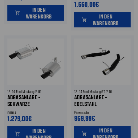
1.660,00€
IN DEN
shopping_cart
WARENKORB
IN DEN
shopping_cart
WARENKORB
13-14 Ford Mustang (5.0)
13-14 Ford Mustang GT (5.0)
ABGASANLAGE -
ABGASANLAGE -
SCHWARZE
EDELSTAHL
AUSPUFFBLENDEN
Flowmaster
BORLA
969,99€
1.279,00€
IN DEN
IN DEN
shopping_cart
shopping_cart
WARENKORB
WARENKORB