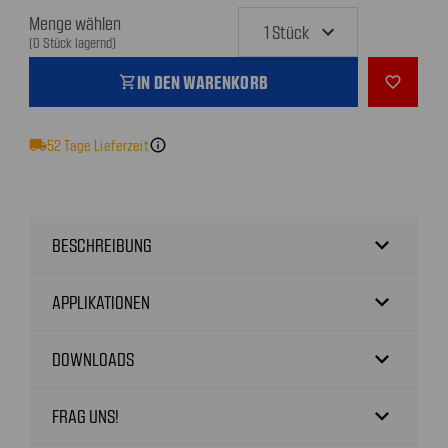
Menge wählen
(0 Stück lagernd)
IN DEN WARENKORB
shopping_cart
favorite_outline
local_shipping
52
Tage Lieferzeit
info
expand_more
BESCHREIBUNG
expand_more
APPLIKATIONEN
expand_more
DOWNLOADS
expand_more
FRAG UNS!