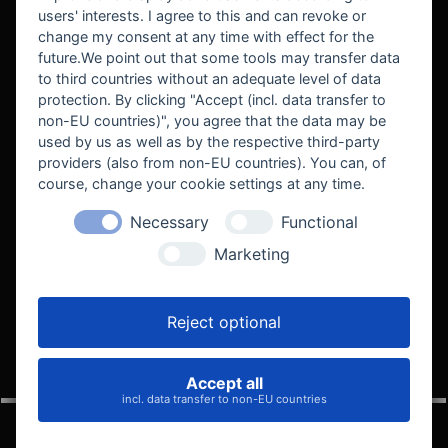
users' interests. I agree to this and can revoke or
BEKANNT AUS
change my consent at any time with effect for the
future.We point out that some tools may transfer data
to third countries without an adequate level of data
protection. By clicking "Accept (incl. data transfer to
non-EU countries)", you agree that the data may be
used by us as well as by the respective third-party
providers (also from non-EU countries). You can, of
course, change your cookie settings at any time.
Necessary
Functional
WE SUPPORT
Marketing
Reject optional
Accept all
VELOCITY AUTOMOTIVE
incl. data transfer to non-EU countries