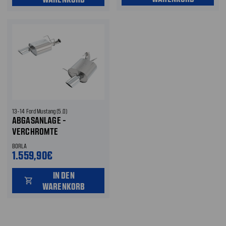
13-14 Ford Mustang (5.0)
ABGASANLAGE -
VERCHROMTE
AUSPUFFBLENDEN
BORLA
1.559,90€
IN DEN
shopping_cart
WARENKORB